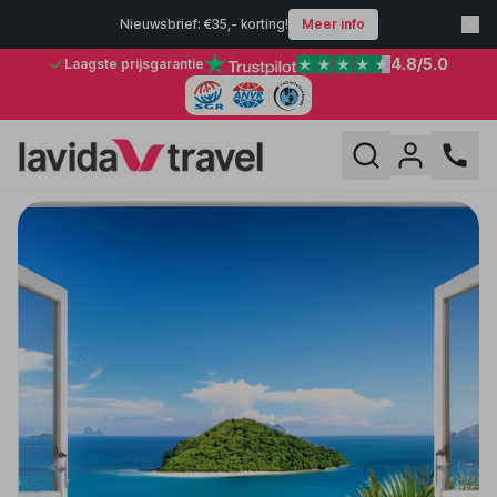
Nieuwsbrief: €35,- korting!
Meer info
4.8
/5.0
Laagste prijsgarantie