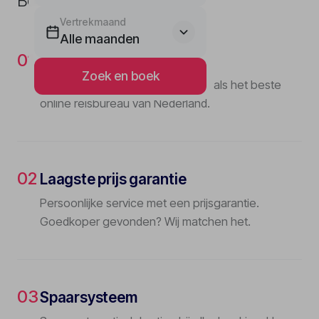
Boeken bij Lavida Travel
Vertrekmaand
Alle maanden
01
Beste reisbureau
Zoek en boek
Meervoudig bekroond en erkend als het beste
online reisbureau van Nederland.
02
Laagste prijs garantie
Persoonlijke service met een prijsgarantie.
Goedkoper gevonden? Wij matchen het.
03
Spaarsysteem