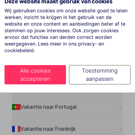
Deze website maakt gebruik van cookies
Bestemmingen
Wij gebruiken cookies om onze website goed te laten
Populaire bestemmingen
werken, inzicht te krijgen in het gebruik van de
website en onze content en aanbiedingen beter af te
stemmen op jouw interesses. Ook zorgen cookies
ervoor dat functies van derden correct worden
Vakantie naar Spanje
weergegeven. Lees meer in ons privacy- en
cookiebeleid.
Vakantie naar Griekenland
Alle cookies
Toestemming
accepteren
aanpassen
Vakantie naar Turkije
Vakantie naar Portugal
Vakantie naar Frankrijk