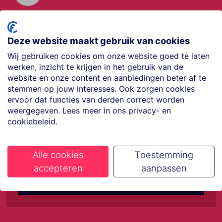
Offerte aanvragen
Vraag offerte aan
Deze website maakt gebruik van cookies
Wij gebruiken cookies om onze website goed te laten
werken, inzicht te krijgen in het gebruik van de
€35,- korting op je
website en onze content en aanbiedingen beter af te
stemmen op jouw interesses. Ook zorgen cookies
ervoor dat functies van derden correct worden
volgende vakantie
weergegeven. Lees meer in ons privacy- en
cookiebeleid.
Meld je aan voor onze nieuwsbrief
Alle cookies
Toestemming
accepteren
aanpassen