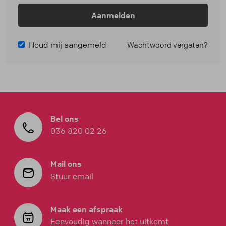
Aanmelden
Houd mij aangemeld
Wachtwoord vergeten?
Bel ons
036 820 02 26
Mail ons
Stuur email
Maak een afspraak
Eenvoudig wanneer het uitkomt