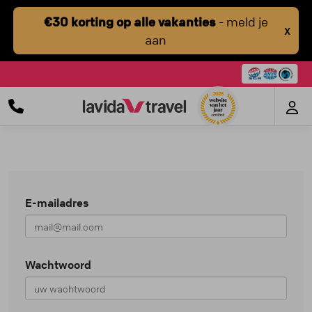
€30 korting op alle vakanties
- meld je
X
aan
E-mailadres
Wachtwoord