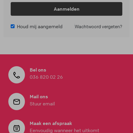
Aanmelden
Houd mij aangemeld
Wachtwoord vergeten?
Bel ons
036 820 02 26
Mail ons
Stuur email
Maak een afspraak
Eenvoudig wanneer het uitkomt