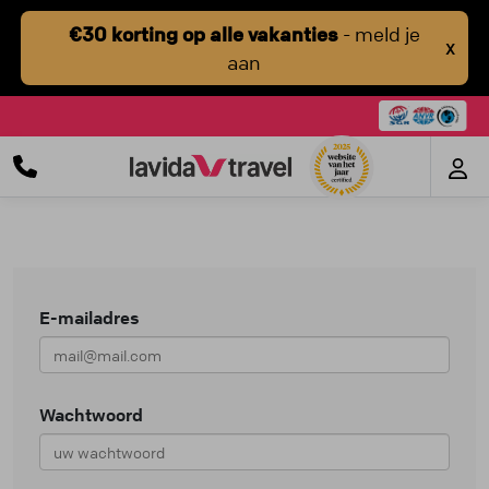
€30 korting op alle vakanties
- meld je
X
aan
E-mailadres
Wachtwoord