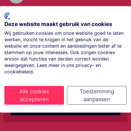
Offerte aanvragen
Vraag offerte aan
Deze website maakt gebruik van cookies
Wij gebruiken cookies om onze website goed te laten
werken, inzicht te krijgen in het gebruik van de
€35,- korting op je
website en onze content en aanbiedingen beter af te
stemmen op jouw interesses. Ook zorgen cookies
ervoor dat functies van derden correct worden
volgende vakantie
weergegeven. Lees meer in ons privacy- en
cookiebeleid.
Meld je aan voor onze nieuwsbrief
Alle cookies
Toestemming
accepteren
aanpassen