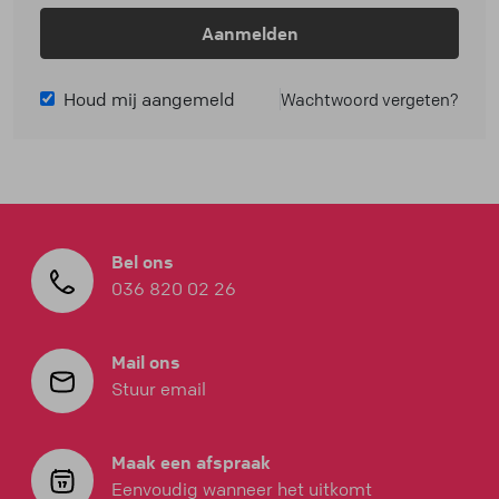
Aanmelden
Houd mij aangemeld
Wachtwoord vergeten?
Bel ons
036 820 02 26
Mail ons
Stuur email
Maak een afspraak
Eenvoudig wanneer het uitkomt