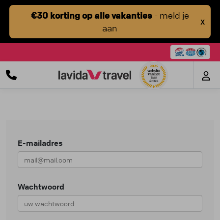
€30 korting op alle vakanties
- meld je
X
aan
E-mailadres
Wachtwoord