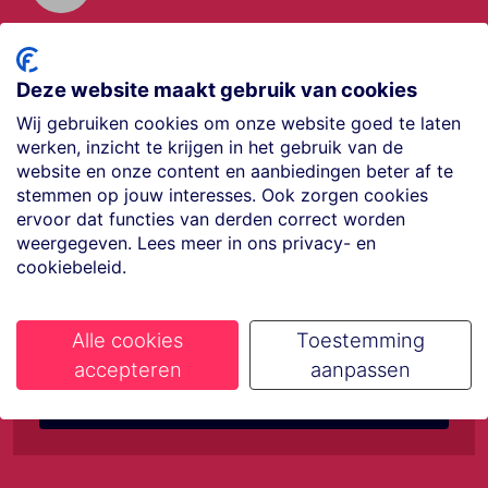
Offerte aanvragen
Vraag offerte aan
Deze website maakt gebruik van cookies
Wij gebruiken cookies om onze website goed te laten
werken, inzicht te krijgen in het gebruik van de
€35,- korting op je
website en onze content en aanbiedingen beter af te
stemmen op jouw interesses. Ook zorgen cookies
ervoor dat functies van derden correct worden
volgende vakantie
weergegeven. Lees meer in ons privacy- en
cookiebeleid.
Meld je aan voor onze nieuwsbrief
Alle cookies
Toestemming
accepteren
aanpassen