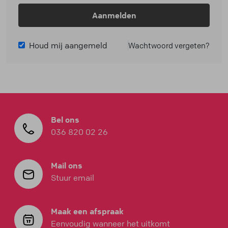
Aanmelden
Houd mij aangemeld
Wachtwoord vergeten?
Bel ons
036 820 02 26
Mail ons
Stuur email
Maak een afspraak
Eenvoudig wanneer het uitkomt