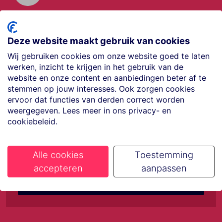
Offerte aanvragen
Vraag offerte aan
Deze website maakt gebruik van cookies
Wij gebruiken cookies om onze website goed te laten
werken, inzicht te krijgen in het gebruik van de
€35,- korting op je
website en onze content en aanbiedingen beter af te
stemmen op jouw interesses. Ook zorgen cookies
ervoor dat functies van derden correct worden
volgende vakantie
weergegeven. Lees meer in ons privacy- en
cookiebeleid.
Meld je aan voor onze nieuwsbrief
Alle cookies
Toestemming
accepteren
aanpassen