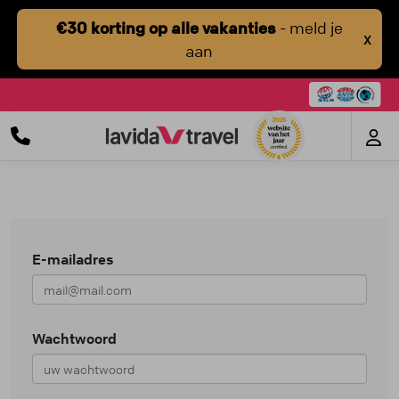
€30 korting op alle vakanties
- meld je
X
aan
E-mailadres
Wachtwoord