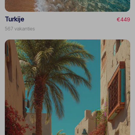
Turkije
€449
567 vakanties