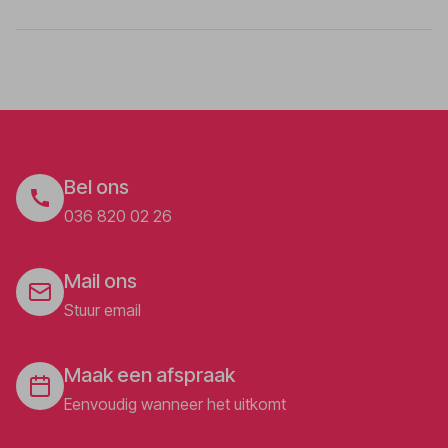
Bel ons
036 820 02 26
Mail ons
Stuur email
Maak een afspraak
Eenvoudig wanneer het uitkomt