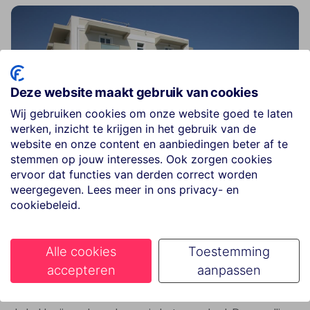
Deze website maakt gebruik van cookies
Wij gebruiken cookies om onze website goed te laten
werken, inzicht te krijgen in het gebruik van de
website en onze content en aanbiedingen beter af te
stemmen op jouw interesses. Ook zorgen cookies
ervoor dat functies van derden correct worden
weergegeven. Lees meer in ons privacy- en
cookiebeleid.
4. TIME TO SMILE Sundance – Kreta
Alle cookies
Toestemming
In
Sundance
vier je vakantie zoals jij dat wilt: met koffie
accepteren
aanpassen
zoals thuis, een ontspannen sfeer en volop vrijheid. Begin
je dag met een ontbijtje van het buffet of vers brood van