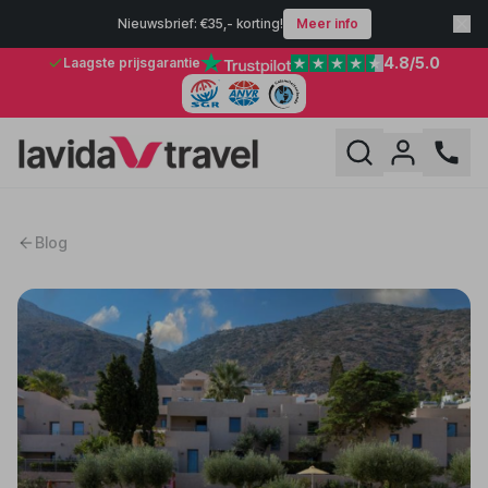
Nieuwsbrief: €35,- korting!
Meer info
4.8
/5.0
Laagste prijsgarantie
Blog