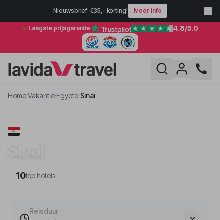
Nieuwsbrief: €35,- korting!
Meer info
4.8
/5.0
Laagste prijsgarantie
Home
/
Vakantie
/
Egypte
/
Sinaï
VAKANTIE · EGYPTE
Sinaï
10
top hotels
Reisduur