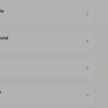
la
otel
o