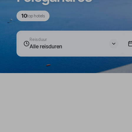
10
top hotels
Reisduur
Alle reisduren