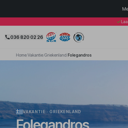
Me
Laa
036 820 02 26
Home
/
Vakantie
/
Griekenland
/
Folegandros
VAKANTIE · GRIEKENLAND
Folegandros