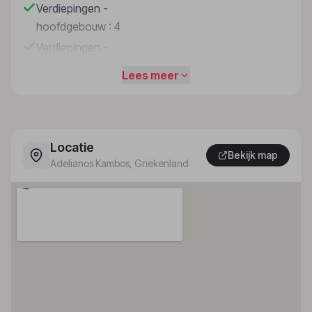
Verdiepingen -
hoofdgebouw : 4
Verdiepingen -
bijgebouw : 4
Lees meer
Aantal
eenpersoonskamers :
16
Aantal
Locatie
Bekijk map
tweepersoonskamers
Adelianos Kambos
, Griekenland
: 334
Aantal suites : 5
Aantal junior-suites :
35
Aantal bungalows : 45
Aantal villa´s / huizen :
10