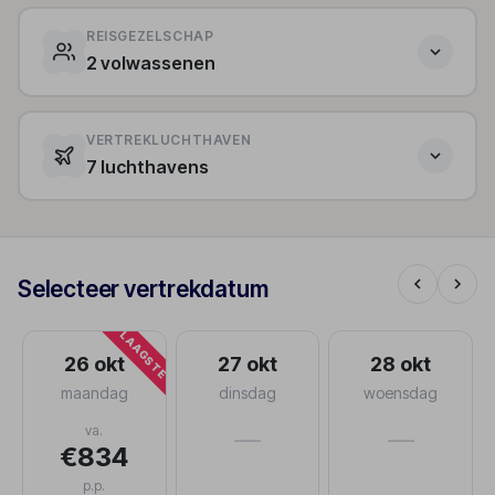
REISGEZELSCHAP
2 volwassenen
VERTREKLUCHTHAVEN
7 luchthavens
Selecteer vertrekdatum
LAAGSTE
26 okt
27 okt
28 okt
maandag
dinsdag
woensdag
va.
—
—
€834
p.p.