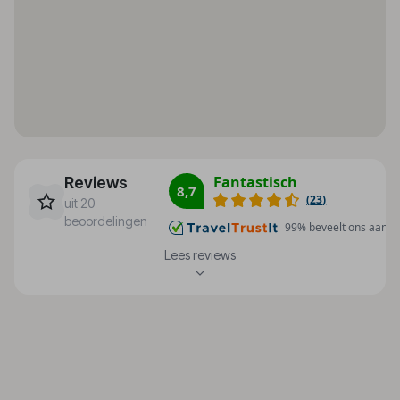
Betalingsmogelijkheden
Strand
American Express
Zandstrand
Visa Card
Kiezelstrand
MasterCard
Ligstoelen
Diners Club
Parasols
Pinpas
Direct aan het strand
gelegen
Fantastisch
Reviews
8,7
(
23
)
uit 20
Hoteluitrusting
Kamer
beoordelingen
99
% beveelt ons aan
Airconditioning
Badkamer
Lees reviews
Hotelkluis : 1
Douche
Liften : 5
Ligbad
Café : 1
Haardroger
Minimarkt : 1
Telefoon
Winkels : 1
Satelliet/kabeltelevisie