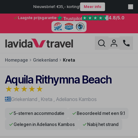
Nieuwsbrief: €35,- korting!
Meer info
4.8
/5.0
Laagste prijsgarantie
Homepage
Griekenland
Kreta
Aquila Rithymna Beach
★
★
★
★
★
Griekenland
,
Kreta
,
Adelianos Kambos
5-sterren accommodatie
Beoordeeld met een 9.1
Gelegen in Adelianos Kambos
Nabij het strand