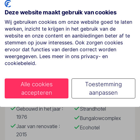
de watten gelegd. De gemiddelde beoordeling is dan
Deze website maakt gebruik van cookies
ook niet voor niets een 8.8.
Wij gebruiken cookies om onze website goed te laten
Dit hotel is geschikt voor jong en oud. Kinderen
werken, inzicht te krijgen in het gebruik van de
vermaken zich volop in de miniclub, die is uitgeroepen
website en onze content en aanbiedingen beter af te
tot de beste van het eiland. Het is een waar
stemmen op jouw interesses. Ook zorgen cookies
kinderparadijs in een enorm speelhuis. Ze kunnen hier
ervoor dat functies van derden correct worden
Lees meer
zelfs een nachtje blijven logeren. Maar ook voor
weergegeven. Lees meer in ons privacy- en
volwassenen zijn er genoeg activiteiten te beleven,
cookiebeleid.
zoals boogschieten, beachvolleybal, tennis en aerobics.
Faciliteiten
Op zoek naar nog meer verwennerij? Dan is een Mythica
Alle cookies
Toestemming
kamer de perfecte uitkomst. Bij een verblijf in een
accepteren
aanpassen
Mythica kamer genieten gasten van fijne extra’s, zoals
Gebouwinformatie
Hoteltype
lekkernijen op de kamer bij aankomst en ontbijt op bed.
Gebouwd in het jaar :
Strandhotel
Kies bijvoorbeeld een Mythica Junior suite met een
1976
privézwembad en een eigen terras. Kreta op z’n best.
Bungalowcomplex
Jaar van renovatie :
Ecohotel
2015