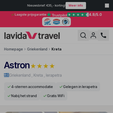
Nieuwsbrief: €35,- korting!
Meer info
4.8
/5.0
Laagste prijsgarantie
Homepage
Griekenland
Kreta
Astron
★
★
★
★
Griekenland
,
Kreta
,
Ierapetra
4-sterren accommodatie
Gelegen in Ierapetra
Nabij het strand
Gratis WiFi