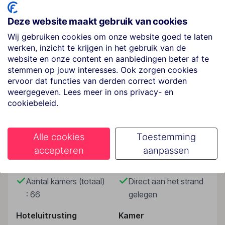
Hotelfaciliteiten
Deze website maakt gebruik van cookies
Het hotel met een lift beschikt over 66 kamers. Het
vriendelijke personeel aan de receptie is graag bij alle
Wij gebruiken cookies om onze website goed te laten
vragen behulpzaam. Een bagagedepot, een kluis, een
werken, inzicht te krijgen in het gebruik van de
website en onze content en aanbiedingen beter af te
wisselkantoor en een geldautomaat bieden de nodige
stemmen op jouw interesses. Ook zorgen cookies
service. In de openbare ruimtes is Wi-Fi verkrijgbaar.
ervoor dat functies van derden correct worden
De tourdesk biedt ondersteuning bij het boeken van
Lees meer
weergegeven. Lees meer in ons privacy- en
excursies. Het verblijf beschikt over meerdere voor
cookiebeleid.
gehandicapten toegankelijke vrijetijdsbestedingen.
Het hotel beschikt over faciliteiten voor
rolstoelgebruikers. Voor gemoedelijke stemmingen
Faciliteiten
Alle cookies
Toestemming
zorgt een open haard. Herinneringen aan het verblijf
accepteren
aanpassen
kunnen in de souvenirwinkel worden aangeschaft. Tot
Gebouwinformatie
Strand
de overige voorzieningen van het hotel behoren een
tv-ruimte en een bibliotheek. Wie met de auto komt,
Aantal kamers (totaal)
Direct aan het strand
kan hem op het parkeerterrein van het verblijf
: 66
gelegen
parkeren. Tot de aangeboden diensten horen een 24-
uurs beveiligingsdienst, een autoverhuur, een
Hoteluitrusting
Kamer