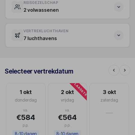
REISGEZELSCHAP
2 volwassenen
VERTREKLUCHTHAVEN
7 luchthavens
Selecteer vertrekdatum
LAAGSTE
1 okt
2 okt
3 okt
donderdag
vrijdag
zaterdag
va.
va.
—
€584
€564
p.p.
p.p.
8-10 dagen
8-10 dagen