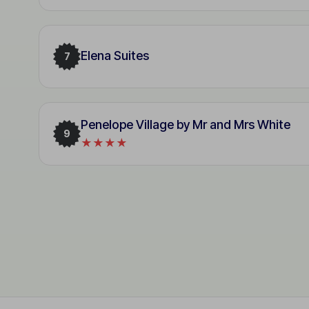
Elena Suites
7
Penelope Village by Mr and Mrs White
9
★★★★