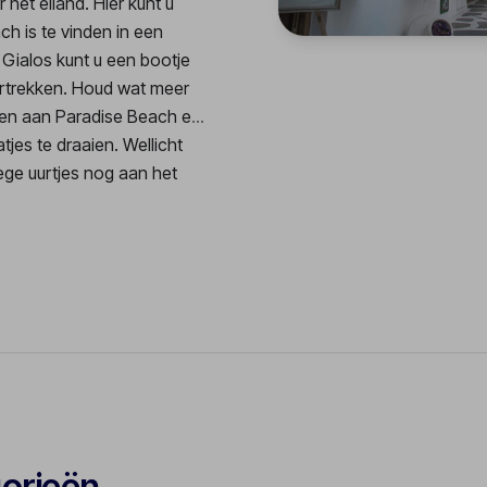
het eiland. Hier kunt u
ch is te vinden in een
 Gialos kunt u een bootje
ertrekken. Houd wat meer
gen aan Paradise Beach en
jes te draaien. Wellicht
ege uurtjes nog aan het
gorieën