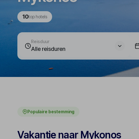
10
top hotels
Reisduur
Alle reisduren
Populaire bestemming
Vakantie naar Mykonos