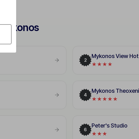
n Mykonos
Mykonos View Hot
2
★★★★
Mykonos Theoxenia,
4
★★★★★
Peter's Studio
6
★★★