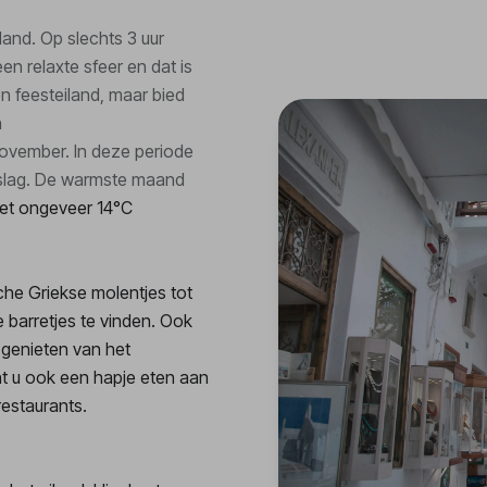
and. Op slechts 3 uur
een relaxte sfeer en dat is
en feesteiland, maar bied
n
 November. In deze periode
erslag. De warmste maand
 met ongeveer 14°C
che Griekse molentjes tot
ke barretjes te vinden. Ook
t genieten van het
nt u ook een hapje eten aan
restaurants.