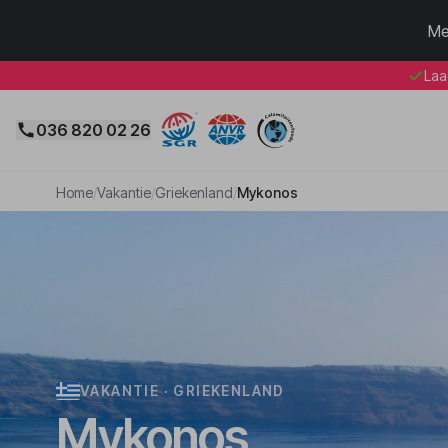
Me
Laa
036 820 02 26
Home
/
Vakantie
/
Griekenland
/
Mykonos
VAKANTIE · GRIEKENLAND
Mykonos