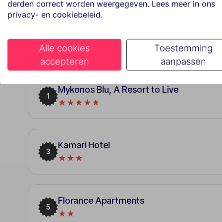
derden correct worden weergegeven. Lees meer in ons
privacy- en cookiebeleid.
Best geboekte vakanties i
Alle cookies
Toestemming
accepteren
aanpassen
Mykonos Blu, A Resort to Live
1
★★★★★
Kamari Hotel
3
★★★
Florance Apartments
5
★★