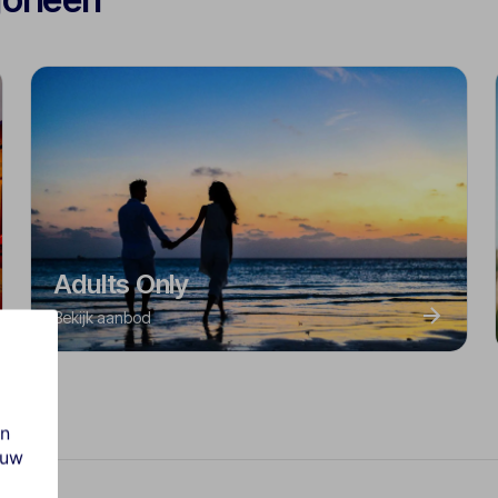
Adults Only
Bekijk aanbod
en
ouw