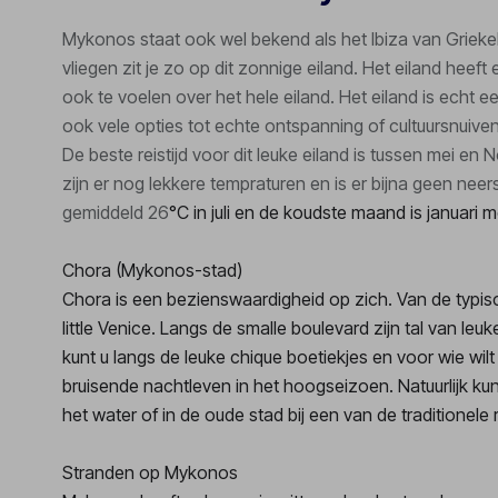
Mykonos staat ook wel bekend als het Ibiza van Griekel
vliegen zit je zo op dit zonnige eiland. Het eiland heeft 
ook te voelen over het hele eiland. Het eiland is echt e
ook vele opties tot echte ontspanning of cultuursnuive
De beste reistijd voor dit leuke eiland is tussen mei en
zijn er nog lekkere tempraturen en is er bijna geen ne
gemiddeld
26
°C in juli en de koudste maand is januari
Chora (Mykonos-stad)
Chora is een bezienswaardigheid op zich. Van de typis
little Venice. Langs de smalle boulevard zijn tal van leu
kunt u langs de leuke chique boetiekjes en voor wie wil
bruisende nachtleven in het hoogseizoen. Natuurlijk ku
het water of in de oude stad bij een van de traditionele 
Stranden op Mykonos