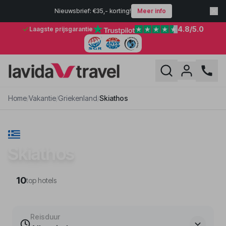
Nieuwsbrief: €35,- korting!
Meer info
4.8
/5.0
Laagste prijsgarantie
Home
/
Vakantie
/
Griekenland
/
Skiathos
VAKANTIE · GRIEKENLAND
Skiathos
10
top hotels
Reisduur