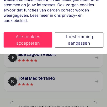
stemmen op jouw interesses. Ook zorgen cookies
Alimounda Mare
7
ervoor dat functies van derden correct worden
★★★★★
weergegeven. Lees meer in ons privacy- en
cookiebeleid.
Samos Sun
8
Alle cookies
Toestemming
★★★★
accepteren
aanpassen
Blue Lagoon Resort
9
★★★★★
Hotel Mediterraneo
10
★★★★