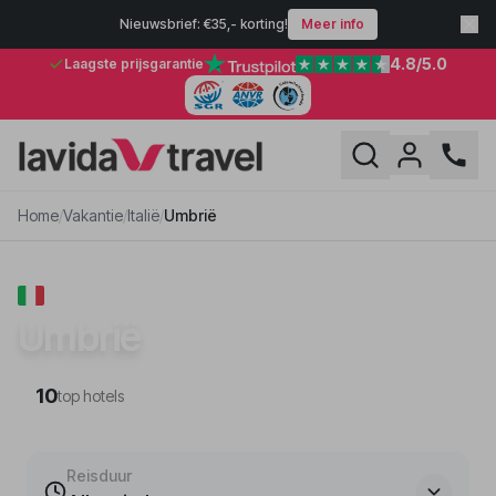
Nieuwsbrief: €35,- korting!
Meer info
4.8
/5.0
Laagste prijsgarantie
Home
/
Vakantie
/
Italië
/
Umbrië
VAKANTIE · ITALIË
Umbrië
10
top hotels
Reisduur