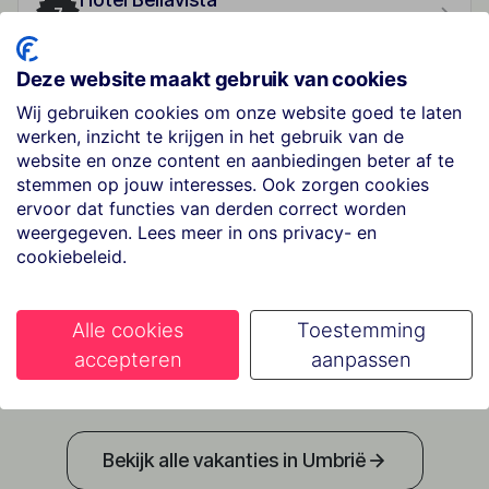
7
★★
Deze website maakt gebruik van cookies
La Meridiana Bleisure Hotel
Wij gebruiken cookies om onze website goed te laten
8
werken, inzicht te krijgen in het gebruik van de
★★★★
website en onze content en aanbiedingen beter af te
stemmen op jouw interesses. Ook zorgen cookies
ervoor dat functies van derden correct worden
Grand Hotel Assisi
weergegeven. Lees meer in ons privacy- en
9
★★★★
cookiebeleid.
Badiaccia Camping
Alle cookies
Toestemming
10
★★★★
accepteren
aanpassen
Bekijk alle vakanties in Umbrië