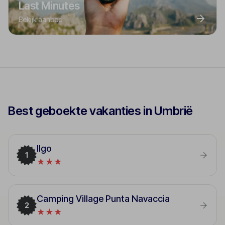
Last Minutes
Bekijk aanbod
Best geboekte vakanties in Umbrië
Ilgo
1
★★★
Camping Village Punta Navaccia
2
★★★