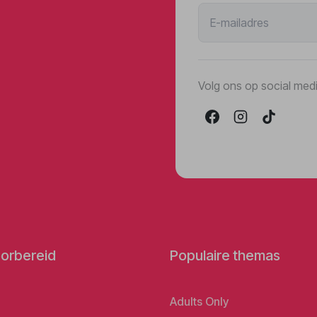
Volg ons op social med
orbereid
Populaire themas
Adults Only