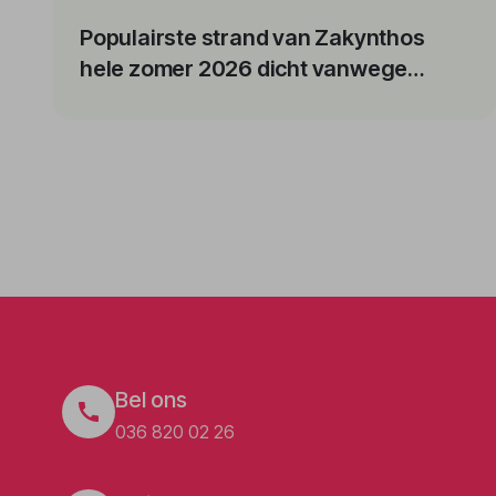
Populairste strand van Zakynthos
hele zomer 2026 dicht vanwege
instabiele kliffen
Bel ons
036 820 02 26