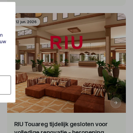
2026
12 jun. 2026
en
ouw
RIU Touareg tijdelijk gesloten voor
volledige renovatie - heropening