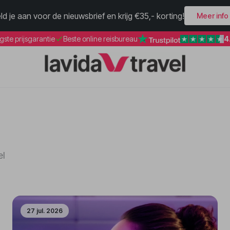
ld je aan voor de nieuwsbrief en krijg €35,- korting!
Meer info
4
gste prijsgarantie
Beste online reisbureau
el
27 jul. 2026