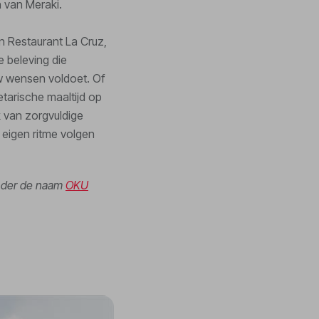
 van Meraki.
in Restaurant La Cruz,
e beleving die
uw wensen voldoet. Of
etarische maaltijd op
ik van zorgvuldige
 eigen ritme volgen
onder de naam
OKU