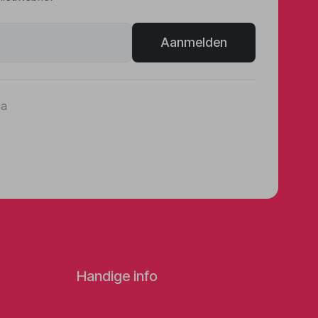
Aanmelden
ia
Handige info