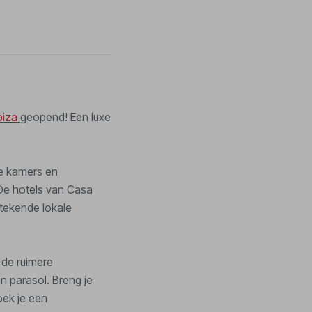
biza
geopend! Een luxe
ige kamers en
. De hotels van Casa
tekende lokale
 de ruimere
en parasol. Breng je
oek je een