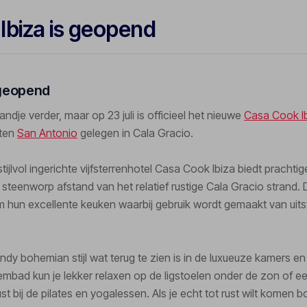
Ibiza is geopend
 geopend
ndje verder, maar op 23 juli is officieel het nieuwe
Casa Cook I
iten
San Antonio
gelegen in Cala Gracio.
tijlvol ingerichte vijfsterrenhotel Casa Cook Ibiza biedt pracht
op steenworp afstand van het relatief rustige Cala Gracio strand
hun excellente keuken waarbij gebruik wordt gemaakt van uits
endy bohemian stijl wat terug te zien is in de luxueuze kamers en
zwembad kun je lekker relaxen op de ligstoelen onder de zon of e
st bij de pilates en yogalessen. Als je echt tot rust wilt komen b