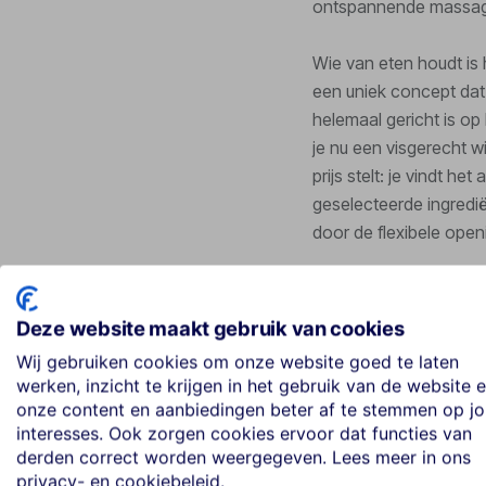
ontspannende massage
Wie van eten houdt is 
een uniek concept dat 
helemaal gericht is o
je nu een visgerecht wi
prijs stelt: je vindt h
geselecteerde ingredië
door de flexibele open
(Casa Cook Ibiza heef
Ibiza
.)
Deze website maakt gebruik van cookies
Wij gebruiken cookies om onze website goed te laten
werken, inzicht te krijgen in het gebruik van de website 
onze content en aanbiedingen beter af te stemmen op j
interesses. Ook zorgen cookies ervoor dat functies van
derden correct worden weergegeven. Lees meer in ons
privacy- en cookiebeleid.