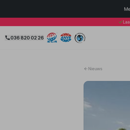
Me
Laa
036 820 02 26
Nieuws