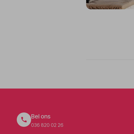
Bel ons
036 820 02 26