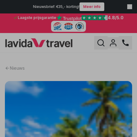
Nieuwsbrief: €35,- korting!
Meer info
4.8
/5.0
Laagste prijsgarantie
Nieuws