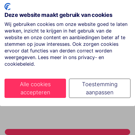
vliegtuig uit de Airbus A330-familie. De A330 is een groen
en milieuvriendelijk vliegtuig. Condor biedt drie
Deze website maakt gebruik van cookies
verschillende serviceniveaus aan aan boord van hun
Wij gebruiken cookies om onze website goed te laten
nieuwe vliegtuigen: Economy, Premium Economy en
werken, inzicht te krijgen in het gebruik van de
Businessclass. De leren stoelen zijn modern en
website en onze content en aanbiedingen beter af te
stemmen op jouw interesses. Ook zorgen cookies
ergonomisch ontworpen, waardoor je ontspannen aan je
ervoor dat functies van derden correct worden
reis naar Barbados kunt beginnen. Met Premium Economy
weergegeven. Lees meer in ons privacy- en
krijg je meer beenruimte en talrijke andere inbegrepen
cookiebeleid.
extra's, terwijl Businessclass garant staat voor maximaal
comfort en eersteklas service.
Alle cookies
Toestemming
accepteren
aanpassen