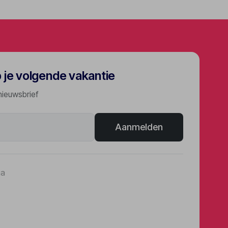
p je volgende vakantie
nieuwsbrief
Aanmelden
ia