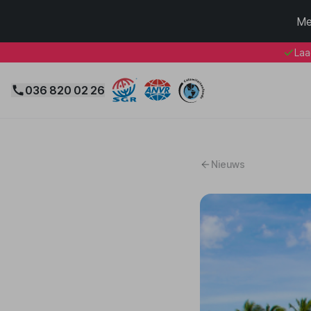
Me
Laa
036 820 02 26
Nieuws