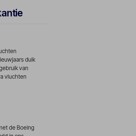
kantie
luchten
Nieuwjaars duik
gebruik van
ra vluchten
met de Boeing