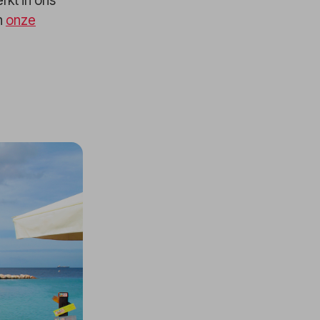
rkt in ons
an
onze