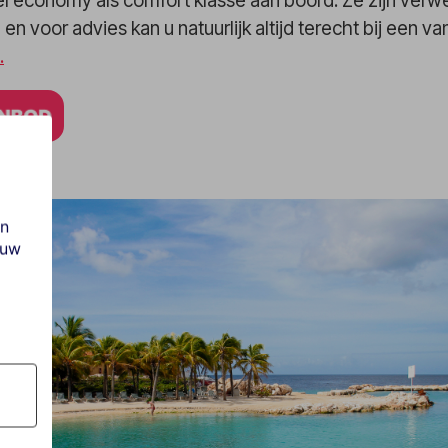
 economy als comfort klasse aan boord. Ze zijn verwe
en voor advies kan u natuurlijk altijd terecht bij een v
.
en
ouw