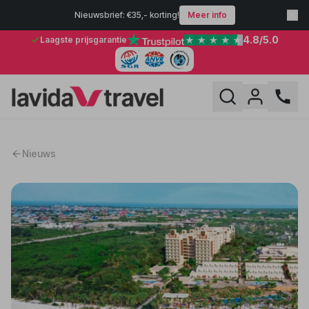
Nieuwsbrief: €35,- korting!
Meer info
4.8
/5.0
Laagste prijsgarantie
Nieuws