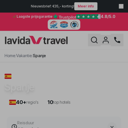
Nieuwsbrief: €35,- korting!
Meer info
4.8
/5.0
Laagste prijsgarantie
Home
/
Vakantie
/
Spanje
VAKANTIE
Spanje
40+
10
regio's
top hotels
Reisduur