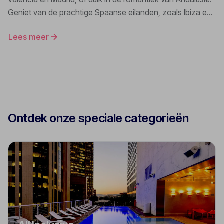
Geniet van de prachtige Spaanse eilanden, zoals Ibiza en
Mallorca, en proef de heerlijke tapas in gezellige
Lees meer
restaurantjes. Spanje is niet voor niets één van de
populairste vakantiebestemmingen aan de Middellandse
Zee!
Ontdek onze speciale categorieën