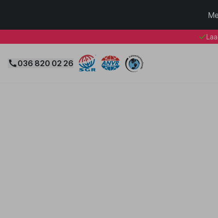
Me
Laa
036 820 02 26