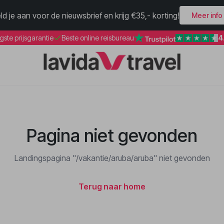
ld je aan voor de nieuwsbrief en krijg €35,- korting!
Meer info
4
gste prijsgarantie
Beste online reisbureau
Pagina niet gevonden
Landingspagina "/vakantie/aruba/aruba" niet gevonden
Terug naar home