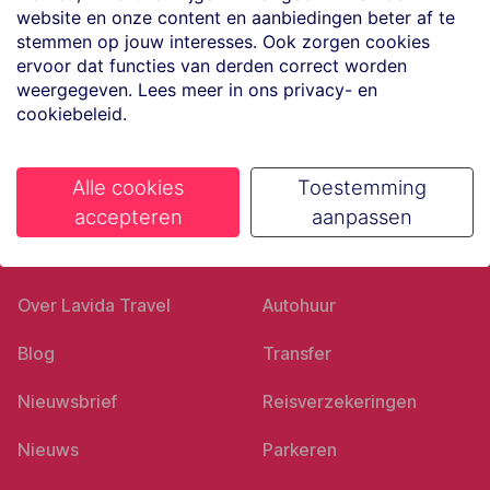
website en onze content en aanbiedingen beter af te
Volg ons op social media
stemmen op jouw interesses. Ook zorgen cookies
ervoor dat functies van derden correct worden
weergegeven. Lees meer in ons privacy- en
cookiebeleid.
Alle cookies
Toestemming
accepteren
aanpassen
Ons bedrijf
Goed voorbereid
Over Lavida Travel
Autohuur
Blog
Transfer
Nieuwsbrief
Reisverzekeringen
Nieuws
Parkeren