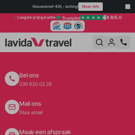
Nieuwsbrief: €35,- korting!
Meer info
4.8
/5.0
Laagste prijsgarantie
Bel ons
036 820 02 26
Mail ons
Stuur email
Maak een afspraak