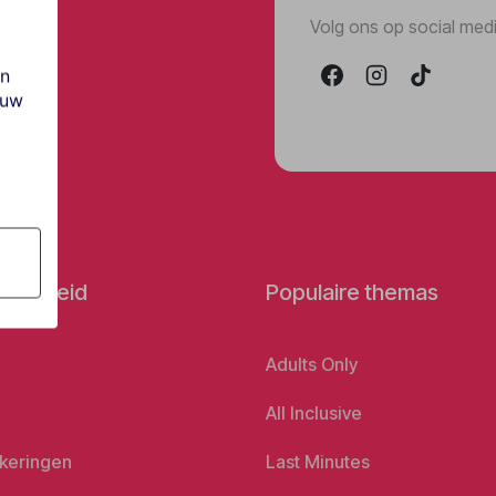
Volg ons op social med
en
ouw
orbereid
Populaire themas
Adults Only
All Inclusive
keringen
Last Minutes