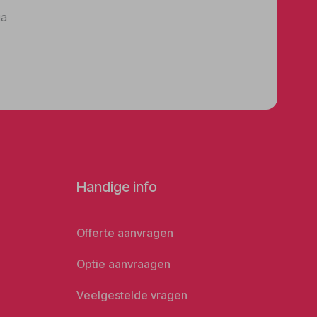
ia
Handige info
Offerte aanvragen
Optie aanvraagen
Veelgestelde vragen