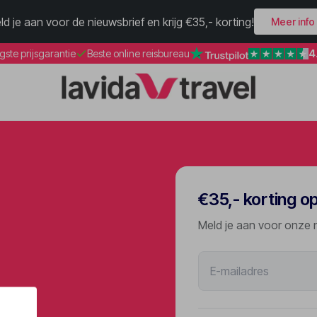
ld je aan voor de nieuwsbrief en krijg €35,- korting!
Meer info
4
gste prijsgarantie
Beste online reisbureau
€35,- korting o
Meld je aan voor onze 