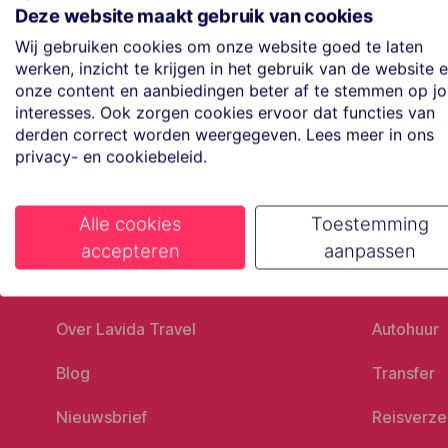
Maak een afspraak
Deze website maakt gebruik van cookies
Eenvoudig wanneer het uitkomt
Wij gebruiken cookies om onze website goed te laten
werken, inzicht te krijgen in het gebruik van de website 
onze content en aanbiedingen beter af te stemmen op j
Offerte aanvragen
interesses. Ook zorgen cookies ervoor dat functies van
Vraag offerte aan
derden correct worden weergegeven. Lees meer in ons
privacy- en cookiebeleid.
Alle cookies
Toestemming
accepteren
aanpassen
Ons bedrijf
Goed vo
Over Lavida Travel
Autohuur
Blog
Transfer
Nieuwsbrief
Reisverze