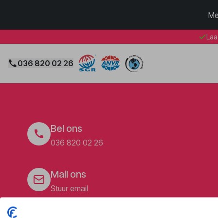
Me
Laa
036 820 02 26
Bel ons
036 820 02 26
Mail ons
Stuur email