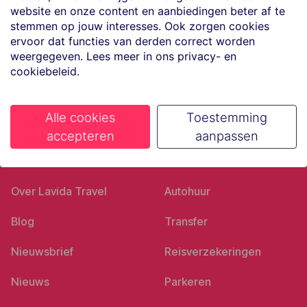
website en onze content en aanbiedingen beter af te
Volg ons op social media
stemmen op jouw interesses. Ook zorgen cookies
ervoor dat functies van derden correct worden
weergegeven. Lees meer in ons privacy- en
cookiebeleid.
Alle cookies
Toestemming
accepteren
aanpassen
Ons bedrijf
Goed voorbereid
Over Lavida Travel
Autohuur
Blog
Transfer
Nieuwsbrief
Reisverzekeringen
Nieuws
Parkeren