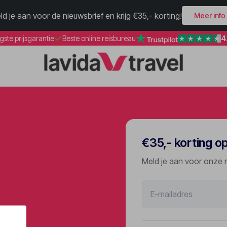
ld je aan voor de nieuwsbrief en krijg €35,- korting!
Meer info
4
gste prijsgarantie
Beste online reisbureau
€35,- korting o
Meld je aan voor onze 