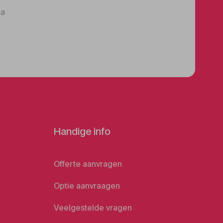
ia
Handige info
Offerte aanvragen
Optie aanvraagen
Veelgestelde vragen