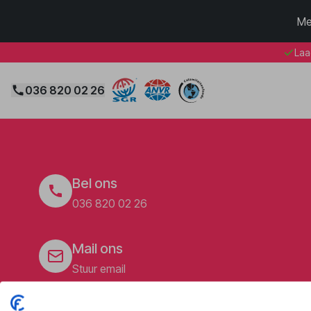
Me
Laa
036 820 02 26
Bel ons
036 820 02 26
Mail ons
Stuur email