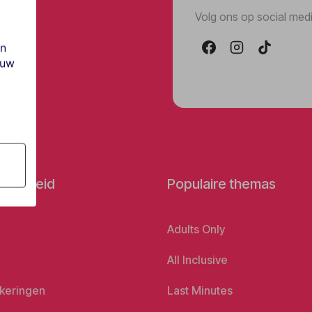
Volg ons op social med
en
ouw
orbereid
Populaire themas
Adults Only
All Inclusive
keringen
Last Minutes