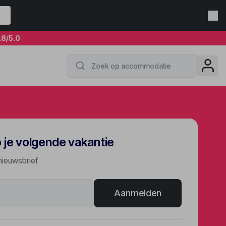
.8
/5.0
p je volgende vakantie
nieuwsbrief
Aanmelden