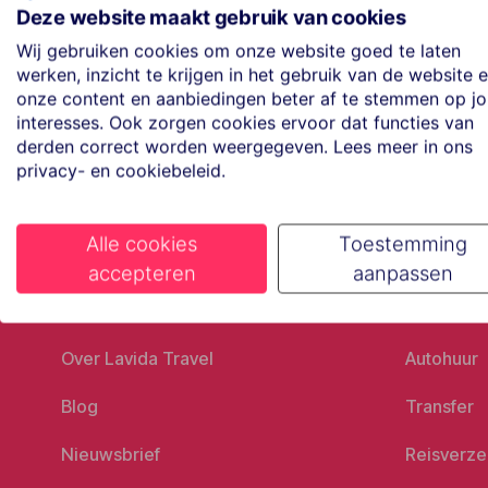
Maak een afspraak
Deze website maakt gebruik van cookies
Eenvoudig wanneer het uitkomt
Wij gebruiken cookies om onze website goed te laten
werken, inzicht te krijgen in het gebruik van de website 
onze content en aanbiedingen beter af te stemmen op j
Offerte aanvragen
interesses. Ook zorgen cookies ervoor dat functies van
Vraag offerte aan
derden correct worden weergegeven. Lees meer in ons
privacy- en cookiebeleid.
Alle cookies
Toestemming
accepteren
aanpassen
Ons bedrijf
Goed vo
Over Lavida Travel
Autohuur
Blog
Transfer
Nieuwsbrief
Reisverze