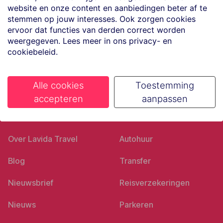
website en onze content en aanbiedingen beter af te
Volg ons op social media
stemmen op jouw interesses. Ook zorgen cookies
ervoor dat functies van derden correct worden
weergegeven. Lees meer in ons privacy- en
cookiebeleid.
Alle cookies
Toestemming
accepteren
aanpassen
Ons bedrijf
Goed voorbereid
Over Lavida Travel
Autohuur
Blog
Transfer
Nieuwsbrief
Reisverzekeringen
Nieuws
Parkeren