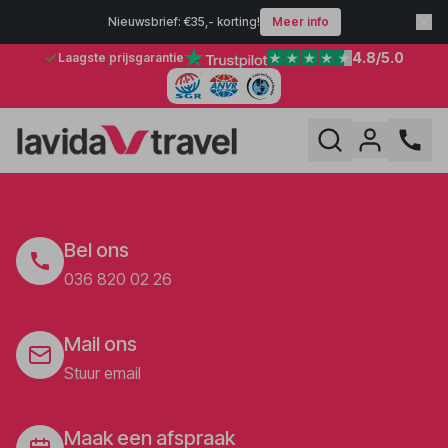
Nieuwsbrief: €35,- korting!
Meer info
4.8
/5.0
Laagste prijsgarantie
Bel ons
036 820 02 26
Mail ons
Stuur email
Maak een afspraak