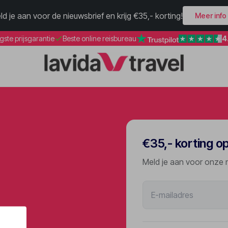
ld je aan voor de nieuwsbrief en krijg €35,- korting!
Meer info
4
gste prijsgarantie
Beste online reisbureau
€35,- korting o
Meld je aan voor onze 