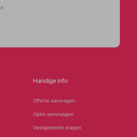
ia
Handige info
Offerte aanvragen
Optie aanvraagen
Veelgestelde vragen