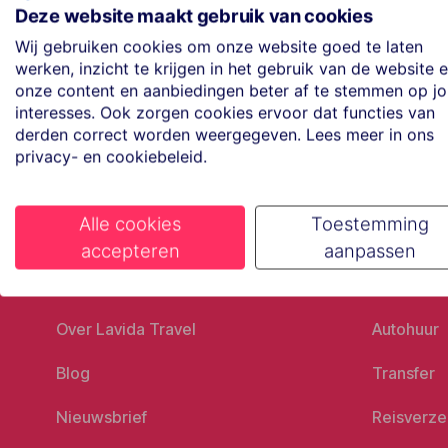
Maak een afspraak
Deze website maakt gebruik van cookies
Eenvoudig wanneer het uitkomt
Wij gebruiken cookies om onze website goed te laten
werken, inzicht te krijgen in het gebruik van de website 
onze content en aanbiedingen beter af te stemmen op j
Offerte aanvragen
interesses. Ook zorgen cookies ervoor dat functies van
Vraag offerte aan
derden correct worden weergegeven. Lees meer in ons
privacy- en cookiebeleid.
Alle cookies
Toestemming
accepteren
aanpassen
Ons bedrijf
Goed vo
Over Lavida Travel
Autohuur
Blog
Transfer
Nieuwsbrief
Reisverze