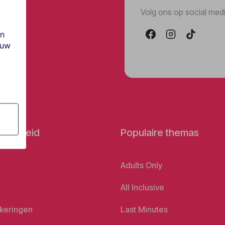
Volg ons op social med
en
ouw
orbereid
Populaire themas
Adults Only
All Inclusive
keringen
Last Minutes