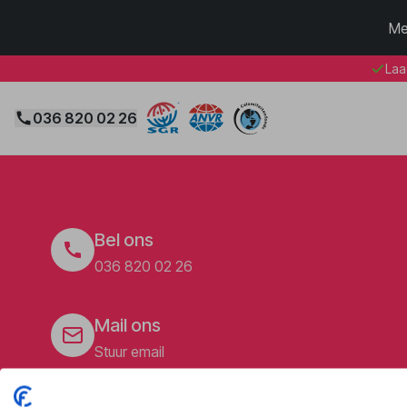
Me
Laa
036 820 02 26
Bel ons
036 820 02 26
Mail ons
Stuur email