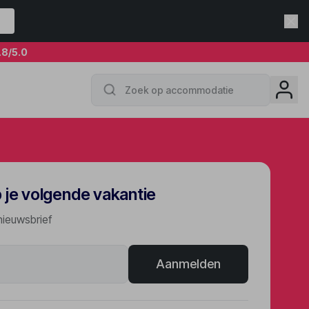
.8
/5.0
p je volgende vakantie
nieuwsbrief
Aanmelden