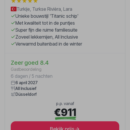
★
★
★
★
★
Turkije, Turkse Rivièra, Lara
Unieke bouwstijl 'Titanic schip'
Met kwaliteit tot in de puntjes
Super fijn die ruime familiesuite
Zoveel lekkernijen, All Inclusive
Verwarmd buitenbad in de winter
Zeer goed
8.4
Gastbeoordeling
6 dagen / 5 nachten
6 april 2027
All Inclusief
Düsseldorf
p.p. vanaf
€911
Bekijk prijs