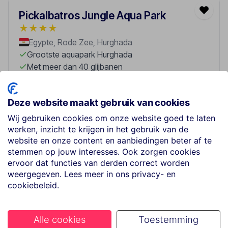
Pickalbatros Jungle Aqua Park
★
★
★
★
Egypte, Rode Zee, Hurghada
Grootste aquapark Hurghada
Met meer dan 40 glijbanen
Privéstrand aan de Rode Zee
All Inclusive dining
Deze website maakt gebruik van cookies
Ideaal voor families
Wij gebruiken cookies om onze website goed te laten
werken, inzicht te krijgen in het gebruik van de
Zeer goed
8.6
website en onze content en aanbiedingen beter af te
Gastbeoordeling
stemmen op jouw interesses. Ook zorgen cookies
6 dagen / 5 nachten
ervoor dat functies van derden correct worden
8 april 2027
weergegeven. Lees meer in ons privacy- en
All Inclusief
cookiebeleid.
Düsseldorf
p.p. vanaf
€898
Alle cookies
Toestemming