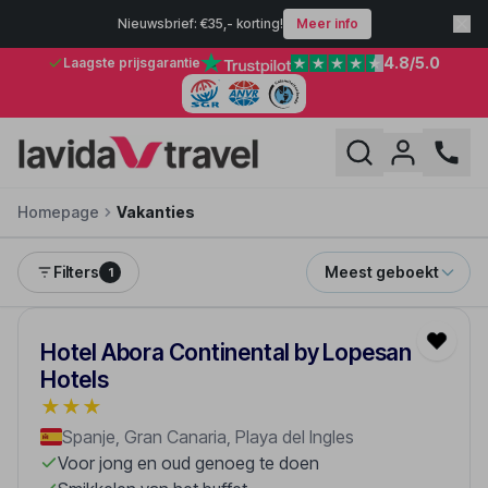
Nieuwsbrief: €35,- korting!
Meer info
4.8
/5.0
Laagste prijsgarantie
Homepage
Vakanties
Filters
Meest geboekt
1
Hotel Abora Continental by Lopesan
Hotels
★
★
★
Spanje, Gran Canaria, Playa del Ingles
Voor jong en oud genoeg te doen