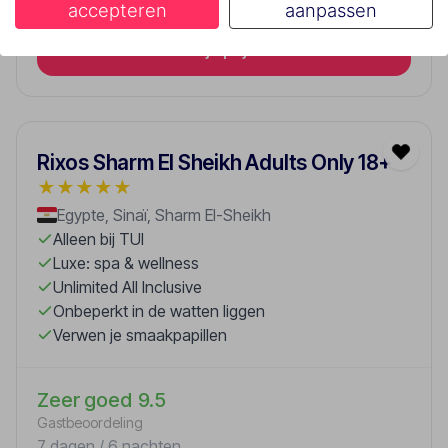
accepteren
aanpassen
Bekijk prijs
Rixos Sharm El Sheikh Adults Only 18+
★
★
★
★
★
Egypte, Sinaï, Sharm El-Sheikh
Alleen bij TUI
Luxe: spa & wellness
Unlimited All Inclusive
Onbeperkt in de watten liggen
Verwen je smaakpapillen
Zeer goed
9.5
Gastbeoordeling
7 dagen / 6 nachten