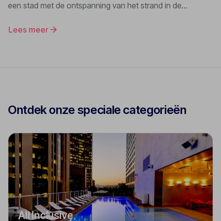
een stad met de ontspanning van het strand in de
vijfsterrenhotels vin Spanje. Of je nu kiest voor pure luxe op
Lees meer
de Canarische Eilanden, de Dominicaanse Republiek,
Spanje, Turkije, Mexico of een andere gave bestemming,
Lavida Travel biedt voor ieder wat wils!
Ontdek onze speciale categorieën
All Inclusive