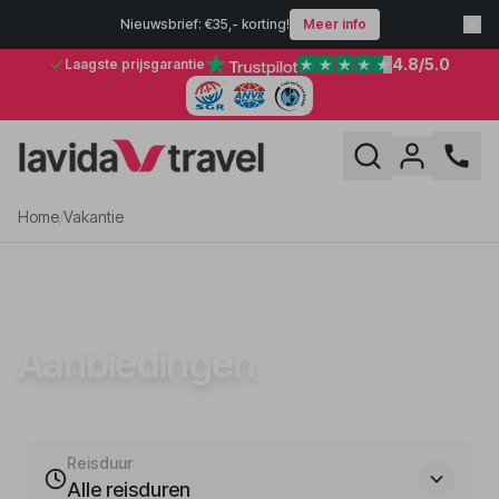
Nieuwsbrief: €35,- korting!
Meer info
4.8
/5.0
Laagste prijsgarantie
Home
/
Vakantie
VAKANTIE
Aanbiedingen
Reisduur
Alle reisduren