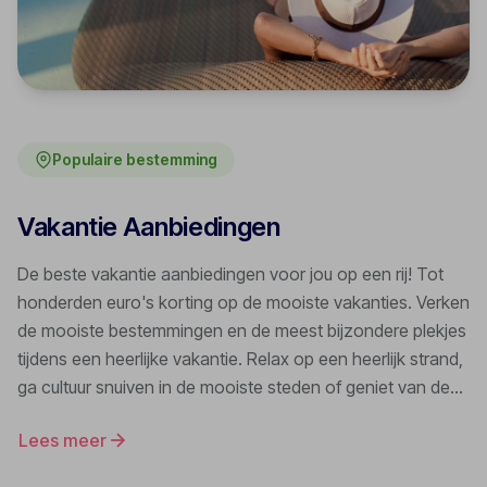
Populaire bestemming
Vakantie Aanbiedingen
De beste vakantie aanbiedingen voor jou op een rij! Tot
honderden euro's korting op de mooiste vakanties. Verken
de mooiste bestemmingen en de meest bijzondere plekjes
tijdens een heerlijke vakantie. Relax op een heerlijk strand,
ga cultuur snuiven in de mooiste steden of geniet van de
ongerepte natuur in een van onze vele
Lees meer
vakantiebestemmingen! Van prachtige luxe resorts tot
eenvoudige appartementen vlakbij een gezellig centrum of