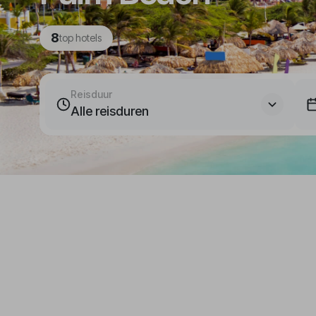
8
top hotels
Reisduur
Alle reisduren