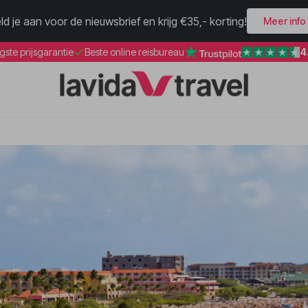
ld je aan voor de nieuwsbrief en krijg €35,- korting!
Meer info
4
gste prijsgarantie
Beste online reisbureau