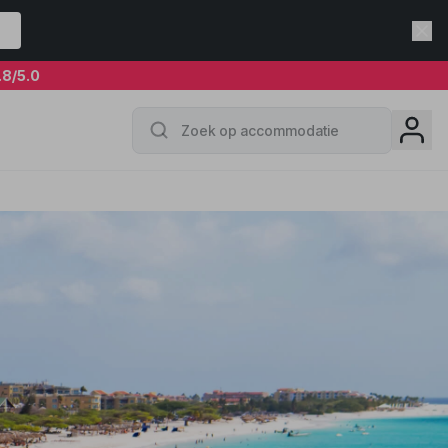
.8
/5.0