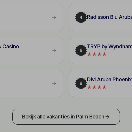
Radisson Blu Arub
4
& Casino
TRYP by Wyndham 
6
★★★★
Divi Aruba Phoeni
8
★★★★
Bekijk alle vakanties in Palm Beach