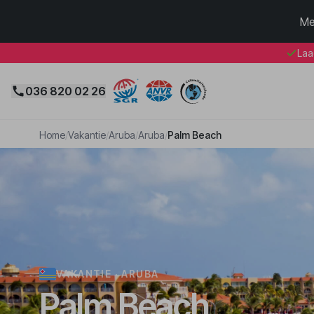
Me
Laa
036 820 02 26
Home
/
Vakantie
/
Aruba
/
Aruba
/
Palm Beach
VAKANTIE · ARUBA
Palm Beach