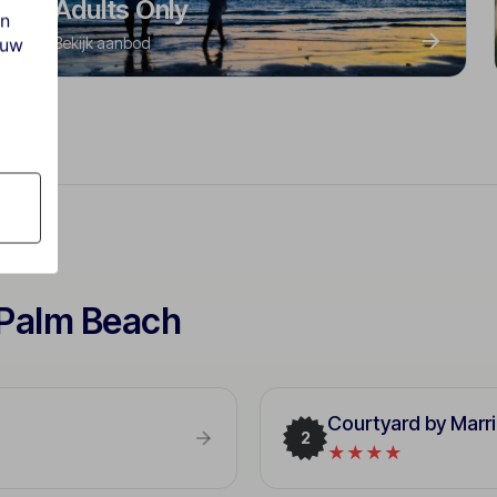
Adults Only
en
Bekijk aanbod
ouw
 Palm Beach
Courtyard by Marri
2
★★★★