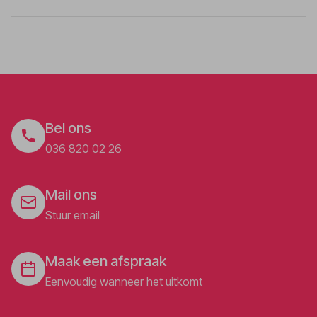
Bel ons
036 820 02 26
Mail ons
Stuur email
Maak een afspraak
Eenvoudig wanneer het uitkomt