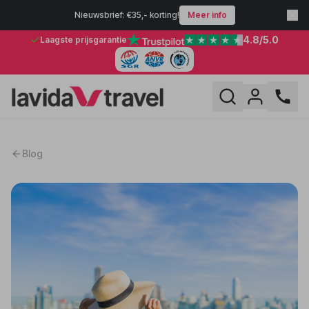
Nieuwsbrief: €35,- korting!
Meer info
4.8
/5.0
Laagste prijsgarantie
Blog