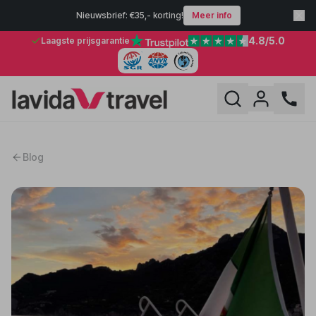
Nieuwsbrief: €35,- korting!
Meer info
4.8
/5.0
Laagste prijsgarantie
Blog