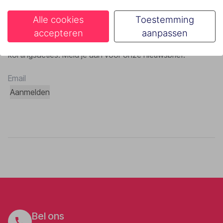
Alle cookies
Toestemming
Nieuwsbrief
accepteren
aanpassen
Blijf op de hoogte van alle nieuwtjes, tips en
kortingsacties. Meld je aan voor onze nieuwsbrief!
Aanmelden
Bel ons