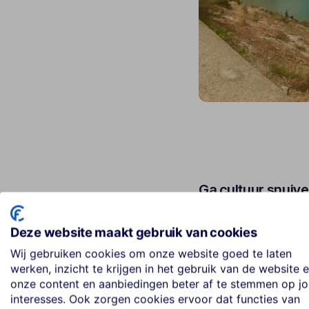
Ga cultuur snuive
Als er één plek op het
Deze website maakt gebruik van cookies
het noorden van het ei
steegjes van de binne
Wij gebruiken cookies om onze website goed te laten
werken, inzicht te krijgen in het gebruik van de website 
onze content en aanbiedingen beter af te stemmen op j
Tijdens mijn bezoek in
interesses. Ook zorgen cookies ervoor dat functies van
‘Romeo Garden’. Echt 