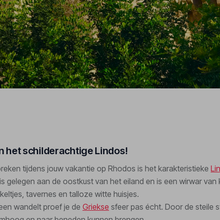
n het schilderachtige Lindos!
eken tijdens jouw vakantie op Rhodos is het karakteristieke
Li
 is gelegen aan de oostkust van het eiland en is een wirwar van 
keltjes, tavernes en talloze witte huisjes.
een wandelt proef je de
Griekse
sfeer pas écht. Door de steile s
je omhoog en naar beneden kunnen brengen.