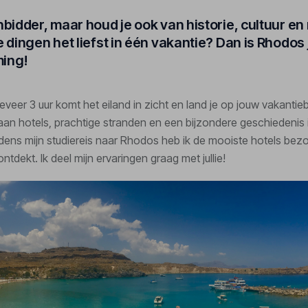
nbidder, maar houd je ook van historie, cultuur en
e dingen het liefst in één vakantie? Dan is Rhodos
ing!
veer 3 uur komt het eiland in zicht en land je op jouw vakant
aan hotels, prachtige stranden en een bijzondere geschiedenis
jdens mijn studiereis naar Rhodos heb ik de mooiste hotels bezo
ontdekt. Ik deel mijn ervaringen graag met jullie!