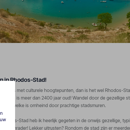
n in Rhodos-Stad!
 eiland is met culturele hoogtepunten, dan is het wel Rhodos-Sta
land en is meer dan 2400 jaar oud! Wandel door de gezellige st
nstad, welke is omheind door prachtige stadsmuren.
en
ouw
 Rhodos-Stad heb ik heerlijk gegeten in de onwijs gezellige, typ
een aanrader! Lekker uitrusten? Rondom de stad zijn er meerder