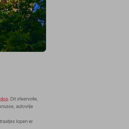
ndos
. Dit sfeervolle,
knusse, autovrije
traatjes lopen er