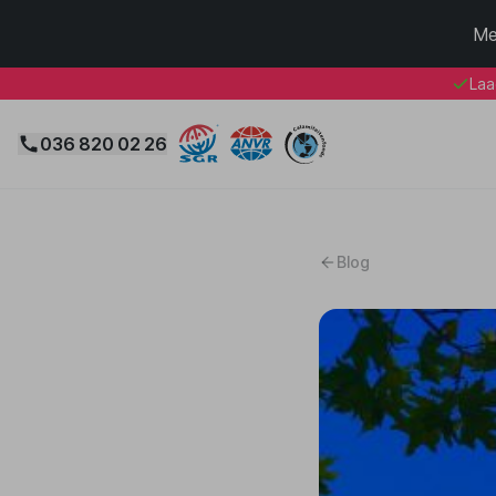
Me
Laa
036 820 02 26
Blog