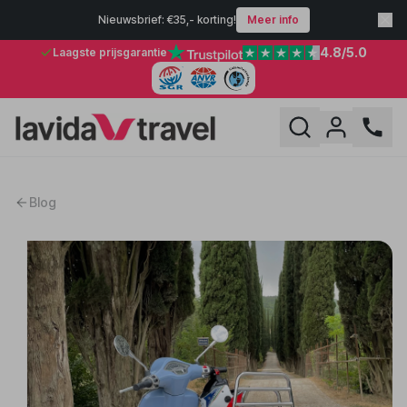
Nieuwsbrief: €35,- korting!
Meer info
4.8
/5.0
Laagste prijsgarantie
Blog