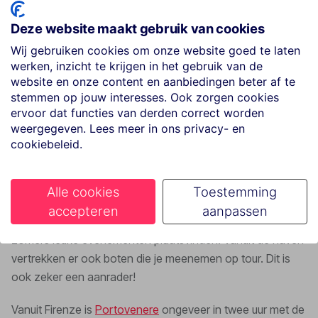
dorpjes bezoeken in één dag wordt echter een beetje
lastig, hiervoor zou ik een ander reisje plannen.
Deze website maakt gebruik van cookies
Desondanks kun je een ander soortgelijk stadje wel heel
Wij gebruiken cookies om onze website goed te laten
goed in één dag bezoeken. Portovenere, een schattig
werken, inzicht te krijgen in het gebruik van de
havenstadje, wordt namelijk ook wel gezien als het zesde
website en onze content en aanbiedingen beter af te
stadje van Cinque Terre. In Portovenere vind je namelijk
stemmen op jouw interesses. Ook zorgen cookies
ook gekleurde huisjes, smalle straatjes en een authentiek
ervoor dat functies van derden correct worden
weergegeven. Lees meer in ons privacy- en
haventje. Daarbij komt dat dit stadje nog minder ontdekt is
cookiebeleid.
door de toeristen en daardoor minder massaal! Geniet hier
van heerlijk eten (verse vis!), lokale winkeltjes, blauw
zeewater en een prachtig uitzicht! In dit stadje kun je de
Alle cookies
Toestemming
kerk Chiesa San Lorenzo en kasteel Castello Doria
accepteren
aanpassen
bezoeken. Piazza Lazzaro Spallanzani is een plein waar ’s
zomers leuke evenementen plaatsvinden. Vanuit de haven
vertrekken er ook boten die je meenemen op tour. Dit is
ook zeker een aanrader!
Vanuit Firenze is
Portovenere
ongeveer in twee uur met de