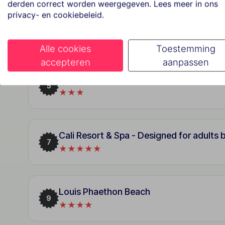
derden correct worden weergegeven. Lees meer in ons
privacy- en cookiebeleid.
Avanti Holiday Village
3
★★★★
Alle cookies
Toestemming
accepteren
aanpassen
Dionysos Central Hotel
5
★★★
Cali Resort & Spa - Designed for adults 
7
★★★★★
Louis Phaethon Beach
9
★★★★