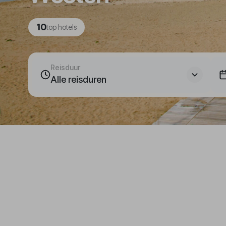
10
top hotels
Reisduur
Alle reisduren