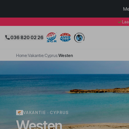
Me
Laa
036 820 02 26
Home
/
Vakantie
/
Cyprus
/
Westen
VAKANTIE · CYPRUS
Westen