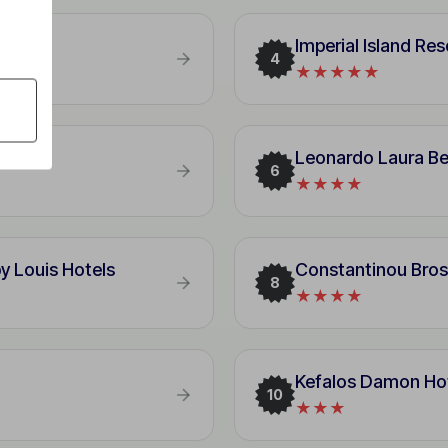
Imperial Island Res
4
★★★★★
Leonardo Laura Be
6
★★★★
by Louis Hotels
Constantinou Bros
8
★★★★
Kefalos Damon Ho
10
★★★