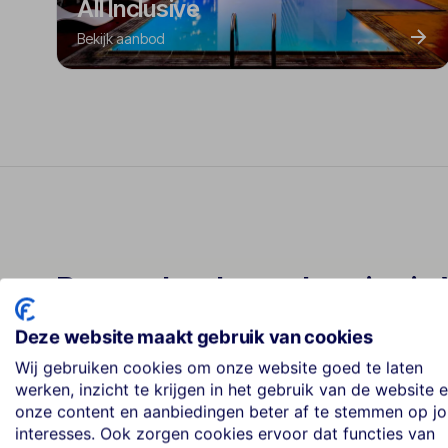
All Inclusive
Bekijk aanbod
Best geboekte vakanties in
Deze website maakt gebruik van cookies
Wij gebruiken cookies om onze website goed te laten
Kefalos Beach Tourist Village
werken, inzicht te krijgen in het gebruik van de website 
1
★★★★
onze content en aanbiedingen beter af te stemmen op j
interesses. Ook zorgen cookies ervoor dat functies van