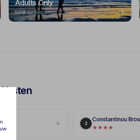
Adults Only
Bekijk aanbod
 Westen
Constantinou Bros
en
2
★★★★
ouw