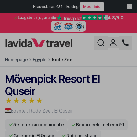
Nieuwsbrief: €35,- korting!
Meer info
4.8
/5.0
Laagste prijsgarantie
Homepage
Egypte
Rode Zee
Mövenpick Resort El
Quseir
★
★
★
★
★
Egypte
,
Rode Zee
,
El Quseir
5-sterren accommodatie
Beoordeeld met een 9.1
Gelegen in El Quseir
Nabij het strand