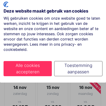
8, 9, 10 dagen geselecteerd.
Deze website maakt gebruik van cookies
REISGEZELSCHAP
Wij gebruiken cookies om onze website goed te laten
2 volwassenen
werken, inzicht te krijgen in het gebruik van de
website en onze content en aanbiedingen beter af te
stemmen op jouw interesses. Ook zorgen cookies
ervoor dat functies van derden correct worden
VERTREKLUCHTHAVEN
weergegeven. Lees meer in ons privacy- en
7 luchthavens
cookiebeleid.
Alle cookies
Toestemming
Selecteer vertrekdatum
accepteren
aanpassen
LAAGSTE
14 nov
15 nov
16 nov
zaterdag
zondag
maandag
va.
va.
va.