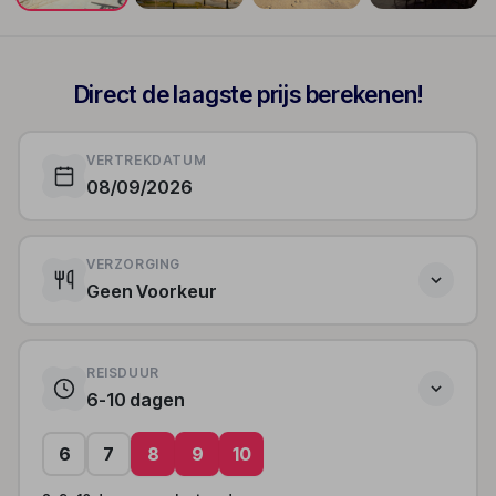
+165
Direct de laagste prijs berekenen!
VERTREKDATUM
08/09/2026
VERZORGING
Geen Voorkeur
REISDUUR
6-10 dagen
6
7
8
9
10