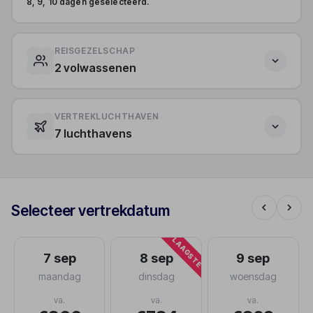
8, 9, 10 dagen geselecteerd.
REISGEZELSCHAP
2 volwassenen
VERTREKLUCHTHAVEN
7 luchthavens
Selecteer vertrekdatum
LAAGSTE
7 sep
8 sep
9 sep
maandag
dinsdag
woensdag
va.
va.
va.