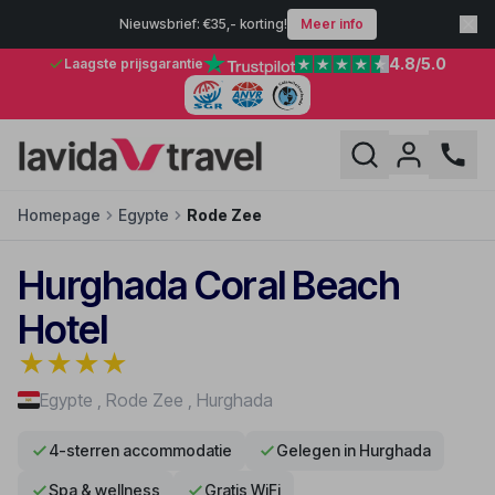
Nieuwsbrief: €35,- korting!
Meer info
4.8
/5.0
Laagste prijsgarantie
Homepage
Egypte
Rode Zee
Hurghada Coral Beach
Hotel
★
★
★
★
Egypte
,
Rode Zee
,
Hurghada
4-sterren accommodatie
Gelegen in Hurghada
Spa & wellness
Gratis WiFi