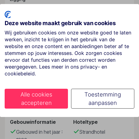
De luchthaven van Hurghada bevindt zich op
ongeveer 19 km van het bungalowcomplex.
Deze website maakt gebruik van cookies
Hotelfaciliteiten
Wij gebruiken cookies om onze website goed te laten
In de 369 kamers, de 6 junior suites, de 38
werken, inzicht te krijgen in het gebruik van de
eenpersoons- en de 93 tweepersoonskamers zullen
website en onze content en aanbiedingen beter af te
de gasten van een ontspannen oponthoud genieten.
stemmen op jouw interesses. Ook zorgen cookies
De receptie in de ontvangstruimte is 24 uur per dag
ervoor dat functies van derden correct worden
geopend. Een garderobe, een bagagedepot, een kluis
weergegeven. Lees meer in ons privacy- en
en een geldautomaat bieden de nodige service. Via
cookiebeleid.
Lees meer
Wi-Fi hebben de gasten toegang tot het internet. De
tourdesk biedt ondersteuning bij het boeken van
excursies. Het resort beschikt over een aantal voor
Alle cookies
Toestemming
gehandicapten toegankelijke voorzieningen. Een lift
Faciliteiten
accepteren
aanpassen
en faciliteiten voor rolstoelgebruikers zijn voorhanden.
Naast een supermarkt zijn andere winkels
Gebouwinformatie
Hoteltype
voorhanden. Buiten biedt een tuin extra ruimte voor
ontspanning en recreatie. Tot de overige
Gebouwd in het jaar :
Strandhotel
voorzieningen van het complex behoren een tv-