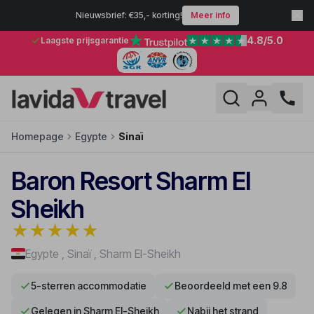
Nieuwsbrief: €35,- korting!
Meer info
4.8
/5.0
Laagste prijsgarantie
Homepage
Egypte
Sinaï
Baron Resort Sharm El
Sheikh
★
★
★
★
★
Egypte
,
Sinaï
,
Sharm El-Sheikh
5-sterren accommodatie
Beoordeeld met een 9.8
Gelegen in Sharm El-Sheikh
Nabij het strand