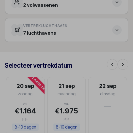
2 volwassenen
VERTREKLUCHTHAVEN
7 luchthavens
Selecteer vertrekdatum
LAAGSTE
20 sep
21 sep
22 sep
zondag
maandag
dinsdag
va.
va.
—
€1.164
€1.975
p.p.
p.p.
8-10 dagen
8-10 dagen