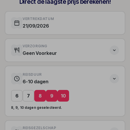
Direct de laagste prijs berekenen!
VERTREKDATUM
21/09/2026
VERZORGING
Geen Voorkeur
REISDUUR
6-10 dagen
6
7
8
9
10
8, 9, 10 dagen geselecteerd.
REISGEZELSCHAP