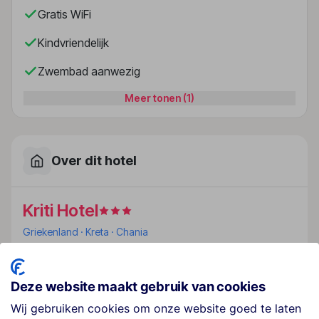
Gratis WiFi
Kindvriendelijk
Zwembad aanwezig
Meer tonen (1)
Over dit hotel
Kriti Hotel
Griekenland
· Kreta
· Chania
Ligging
Deze website maakt gebruik van cookies
Dit hotel ligt op ca. 500 m van het stadscentrum van
Chania, op ca. 150 m afstand van het schitterende
Wij gebruiken cookies om onze website goed te laten