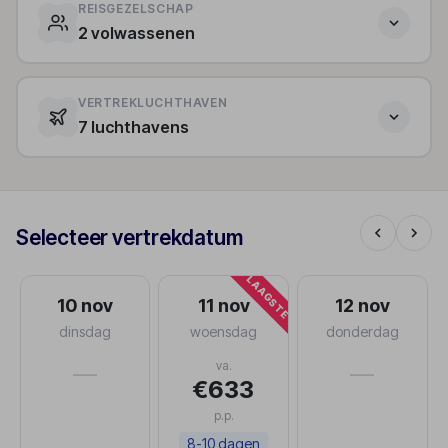
REISGEZELSCHAP
2 volwassenen
VERTREKLUCHTHAVEN
7 luchthavens
Selecteer vertrekdatum
LAAGSTE
10 nov
11 nov
12 nov
dinsdag
woensdag
donderdag
va.
—
—
€633
p.p.
8-10 dagen