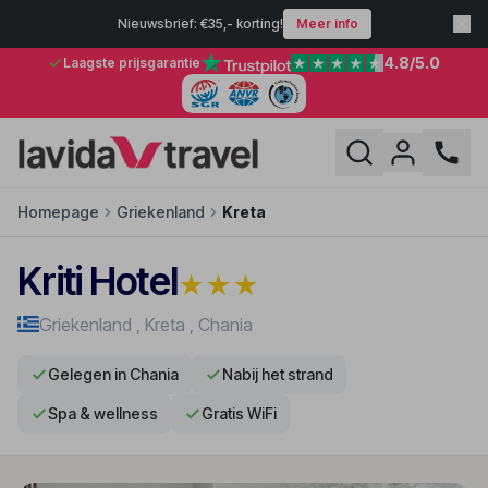
Nieuwsbrief: €35,- korting!
Meer info
4.8
/5.0
Laagste prijsgarantie
Homepage
Griekenland
Kreta
Kriti Hotel
★
★
★
Griekenland
,
Kreta
,
Chania
Gelegen in Chania
Nabij het strand
Spa & wellness
Gratis WiFi