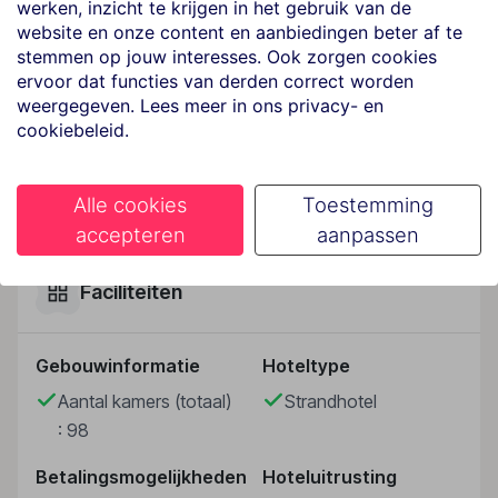
strand.
werken, inzicht te krijgen in het gebruik van de
website en onze content en aanbiedingen beter af te
Hotelfaciliteiten
stemmen op jouw interesses. Ook zorgen cookies
Het hotel met een lift beschikt over 98 kamers. Het
ervoor dat functies van derden correct worden
vriendelijke personeel aan de receptie is graag bij alle
weergegeven. Lees meer in ons privacy- en
cookiebeleid.
vragen behulpzaam. Het voorzieningenaanbod van
het verblijf bevat een bagagedepot, een kluis en een
wisselkantoor. In de openbare ruimtes is Wi-Fi
Lees meer
Alle cookies
Toestemming
verkrijgbaar. De tourdesk biedt ondersteuning bij het
accepteren
aanpassen
boeken van excursies. Het hotel beschikt over
meerdere voor gehandicapten toegankelijke
vrijetijdsbestedingen. Het hotel beschikt over
Faciliteiten
faciliteiten voor rolstoelgebruikers. Er zijn ook winkels.
Buiten biedt een tuin extra ruimte voor ontspanning en
Gebouwinformatie
Hoteltype
recreatie. Tot de overige voorzieningen van het
verblijf behoort een tv-ruimte. De gasten die met de
Aantal kamers (totaal)
Strandhotel
auto komen, kunnen in een garage of op de
: 98
parkeerplaats parkeren. Onder de beschikbare
voorzieningen bevinden zich een autoverhuur, een
Betalingsmogelijkheden
Hoteluitrusting