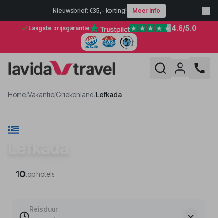
Nieuwsbrief: €35,- korting!
Meer info
4.8
/5.0
Laagste prijsgarantie
Home
/
Vakantie
/
Griekenland
/
Lefkada
VAKANTIE · GRIEKENLAND
Lefkada
10
top hotels
Reisduur