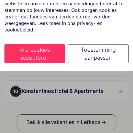
website en onze content en aanbiedingen beter af te
7
★★
stemmen op jouw interesses. Ook zorgen cookies
ervoor dat functies van derden correct worden
weergegeven. Lees meer in ons privacy- en
Hotel Appartments Lefko
cookiebeleid.
8
★★★
Alle cookies
Toestemming
accepteren
aanpassen
Villa Kazazis
9
★★★
Konstantinos Hotel & Apartments
10
Bekijk alle vakanties in Lefkada