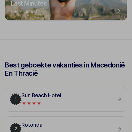
Last Minutes
Bekijk aanbod
Best geboekte vakanties in Macedonië
En Thracië
Sun Beach Hotel
1
★★★★
Rotonda
2