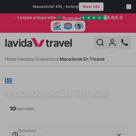
Nieuwsbrief: €35,- korting!
Meer info
4.8
/5.0
Laagste prijsgarantie
Home
/
Vakantie
/
Griekenland
/
Macedonië En Thracië
VAKANTIE · GRIEKENLAND
Macedonië En Thracië
10
top hotels
Reisduur