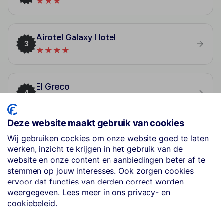
★★★
Airotel Galaxy Hotel
3
★★★★
El Greco
4
★★★
Deze website maakt gebruik van cookies
Anessis
Wij gebruiken cookies om onze website goed te laten
5
★★★
werken, inzicht te krijgen in het gebruik van de
website en onze content en aanbiedingen beter af te
stemmen op jouw interesses. Ook zorgen cookies
ervoor dat functies van derden correct worden
Philippion Hotel
6
weergegeven. Lees meer in ons privacy- en
★★★
cookiebeleid.