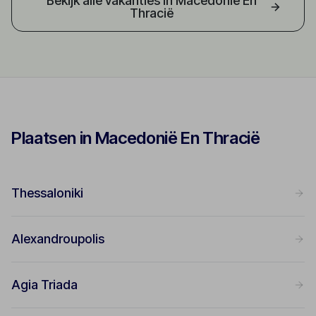
Bekijk alle vakanties in Macedonië En
Thracië
Plaatsen in Macedonië En Thracië
Thessaloniki
Alexandroupolis
Agia Triada