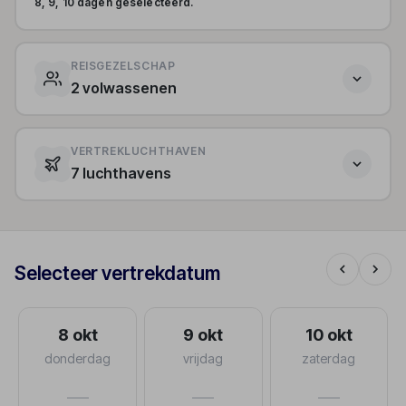
8, 9, 10 dagen geselecteerd.
REISGEZELSCHAP
2 volwassenen
VERTREKLUCHTHAVEN
7 luchthavens
Selecteer vertrekdatum
8 okt
9 okt
10 okt
donderdag
vrijdag
zaterdag
—
—
—