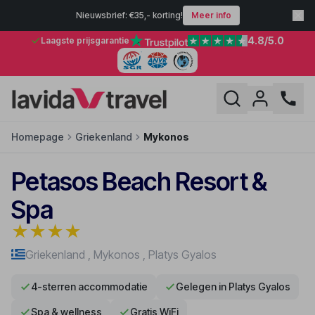
Nieuwsbrief: €35,- korting!
Meer info
4.8
/5.0
Laagste prijsgarantie
Homepage
Griekenland
Mykonos
Petasos Beach Resort &
Spa
★
★
★
★
Griekenland
,
Mykonos
,
Platys Gyalos
4-sterren accommodatie
Gelegen in Platys Gyalos
Spa & wellness
Gratis WiFi