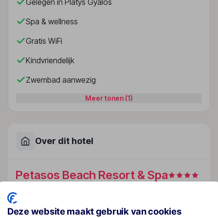
Gelegen in Platys Gyalos
Spa & wellness
Gratis WiFi
Kindvriendelijk
Zwembad aanwezig
Meer tonen (1)
Over dit hotel
Petasos Beach Resort & Spa
Griekenland
· Mykonos
· Platys Gyalos
Deze website maakt gebruik van cookies
Ligging