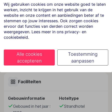
Wij gebruiken cookies om onze website goed te laten
Het hotel ligt op een schiereiland en biedt u een
werken, inzicht te krijgen in het gebruik van de
heerlijk uitzicht op het heldere water van de Egeïsche
website en onze content en aanbiedingen beter af te
Zee. De stad Mykonos bereikt u na ongeveer 4 km.
stemmen op jouw interesses. Ook zorgen cookies
ervoor dat functies van derden correct worden
Hotelfaciliteiten
weergegeven. Lees meer in ons privacy- en
Op de gasten wachten 133 niet-rokerskamers, die
cookiebeleid.
over twee 2 verdiepingen tellende gebouwen zijn
verdeeld. Het vriendelijke personeel aan de receptie is
graag bij alle vragen behulpzaam. Service zoals een
Alle cookies
Toestemming
bagagedepot, een kluis en een wisselkantoor draagt
Lees meer
accepteren
aanpassen
bij tot een comfortabel verblijf. In de openbare ruimtes
is Wi-Fi verkrijgbaar. De tourdesk biedt ondersteuning
bij het boeken van excursies. Herinneringen aan het
verblijf kunnen in de souvenirwinkel worden
Faciliteiten
aangeschaft. Buiten biedt een tuin extra ruimte voor
ontspanning en recreatie. Tot de overige
Gebouwinformatie
Hoteltype
voorzieningen van het complex behoort een tv-
ruimte. Desgewenst beschikken de reizigers over
Gebouwd in het jaar :
Strandhotel
parkeerplaatsen. Tot de aangeboden diensten horen