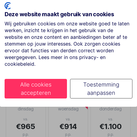
REISGEZELSCHAP
Deze website maakt gebruik van cookies
2 volwassenen
Wij gebruiken cookies om onze website goed te laten
werken, inzicht te krijgen in het gebruik van de
website en onze content en aanbiedingen beter af te
VERTREKLUCHTHAVEN
stemmen op jouw interesses. Ook zorgen cookies
7 luchthavens
ervoor dat functies van derden correct worden
weergegeven. Lees meer in ons privacy- en
cookiebeleid.
Selecteer vertrekdatum
Alle cookies
Toestemming
accepteren
aanpassen
LAAGSTE
27 okt
28 okt
29 okt
dinsdag
woensdag
donderdag
va.
va.
va.
€965
€914
€1.100
p.p.
p.p.
p.p.