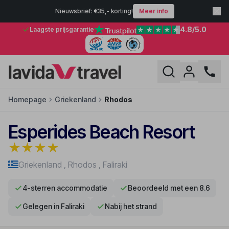
Nieuwsbrief: €35,- korting!
Meer info
4.8
/5.0
Laagste prijsgarantie
Homepage
Griekenland
Rhodos
Esperides Beach Resort
★
★
★
★
Griekenland
,
Rhodos
,
Faliraki
4-sterren accommodatie
Beoordeeld met een 8.6
Gelegen in Faliraki
Nabij het strand