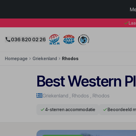
Me
Laa
036 820 02 26
Homepage
Griekenland
Rhodos
Best Western Pl
Griekenland
,
Rhodos
,
Rhodos
4-sterren accommodatie
Beoordeeld m