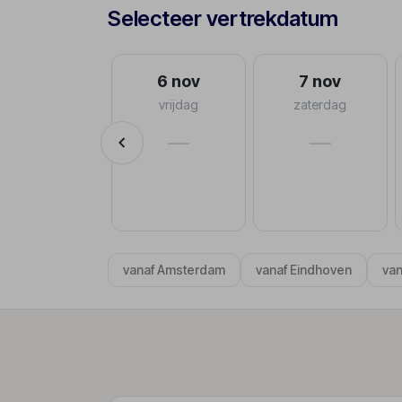
Selecteer vertrekdatum
30 sep
6 nov
7 nov
woensdag
vrijdag
zaterdag
va.
—
—
€799
p.p.
8-10 dagen
vanaf Amsterdam
vanaf Eindhoven
van