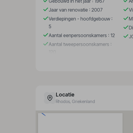
Gebouwd in het jaar : 1967
A
Zakelijk/simpel
Jaar van renovatie : 2007
V
Kamertypes
Verdiepingen - hoofdgebouw :
M
Suites
5
D
Rookvrije kamer
Aantal eenpersoonskamers : 12
J
Gezinskamer
Aantal tweepersoonskamers :
Kamers voor mindervaliden
120
Aantal kamers
57
Locatie
Rhodos
, Griekenland