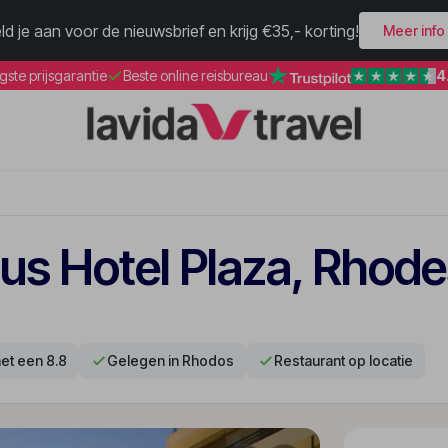
ld je aan voor de nieuwsbrief en krijg €35,- korting!
Meer info
4
gste prijsgarantie
Beste online reisbureau
us Hotel Plaza, Rhod
et een 8.8
Gelegen in Rhodos
Restaurant op locatie