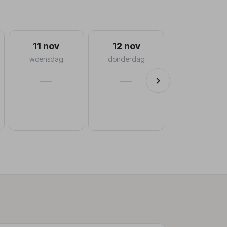
11 nov
12 nov
woensdag
donderdag
—
—