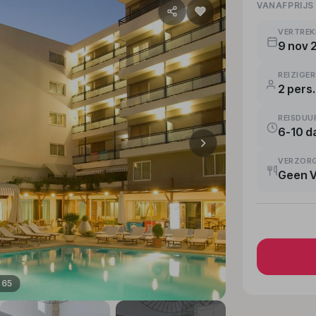
VANAFPRIJS
VERTRE
9 nov 
REIZIGE
2 pers.
REISDUU
6-10 d
VERZOR
Geen 
165