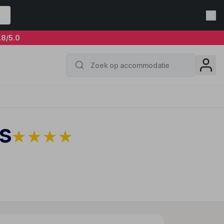
.8
/5.0
es
★
★
★
★