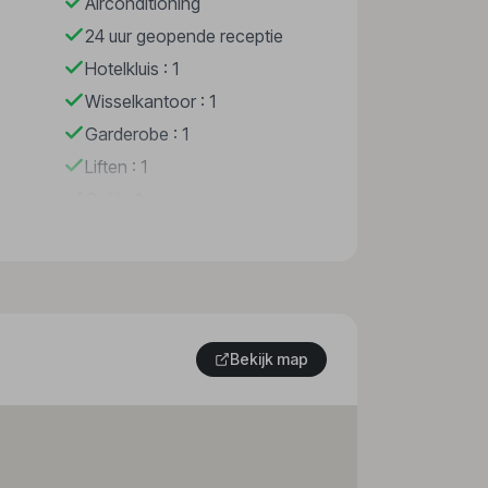
Airconditioning
24 uur geopende receptie
Hotelkluis : 1
Wisselkantoor : 1
Garderobe : 1
Liften : 1
Café : 1
Kiosk : 1
Minimarkt : 1
Winkels : 1
Kapper : 1
Bekijk map
Bar(s) : 1
Casino : 1
Speelkamer : 1
Restaurant(s) : 1