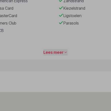
merican Express
Zandstrand
isa Card
Kiezelstrand
asterCard
Ligstoelen
iners Club
Parasols
CB
Lees meer