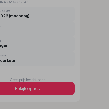
 IS GEBASEERD OP
KDATUM
2026 (maandag)
RS
R
agen
GING
Voorkeur
Geen prijs beschikbaar
Bekijk opties