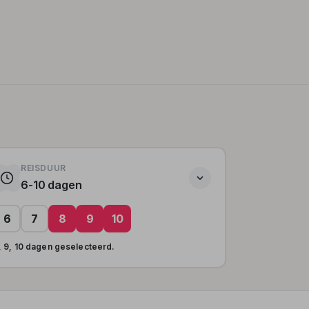
REISDUUR
6-10 dagen
6
7
8
9
10
, 9, 10 dagen geselecteerd.