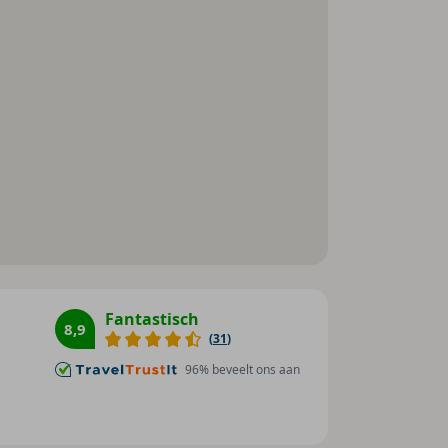
Restaurant(s) met rookvrij
gedeelte : 1
Restaurant(s) met kinderstoelen
: 1
Conferentiezaal : 1
Internetaansluiting
WiFi hotspot
Roomservice
Wasservice
Medische dienst
Fietsenkelder
Fantastisch
Fietsenverhuur
8,9
(
31
)
Parkeerplaats
96
% beveelt ons aan
Speelplaats
Tv-lounge : 1
Huisdieren