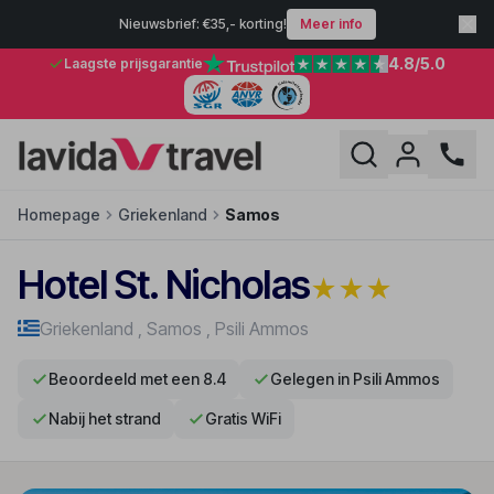
Nieuwsbrief: €35,- korting!
Meer info
4.8
/5.0
Laagste prijsgarantie
Homepage
Griekenland
Samos
Hotel St. Nicholas
★
★
★
Griekenland
,
Samos
,
Psili Ammos
Beoordeeld met een 8.4
Gelegen in Psili Ammos
Nabij het strand
Gratis WiFi