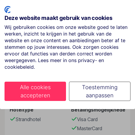
Psili Ammos, direct aan het strand.
Hotelfaciliteiten
Deze website maakt gebruik van cookies
Het vriendelijke personeel aan de receptie is graag bij
Wij gebruiken cookies om onze website goed te laten
alle vragen behulpzaam. De gasten van het hotel
werken, inzicht te krijgen in het gebruik van de
kunnen van een kluis, een tv-ruimte, kamerservice en
website en onze content en aanbiedingen beter af te
een wasservice gebruikmaken. Via Wi-Fi hebben de
stemmen op jouw interesses. Ook zorgen cookies
gasten toegang tot het internet. Op het terrein van het
ervoor dat functies van derden correct worden
weergegeven. Lees meer in ons privacy- en
verblijf bevinden zich een mooie tuin en een fraaie
Lees meer
cookiebeleid.
speelplaats. De gasten die met de auto komen,
kunnen in een garage of op de parkeerplaats
parkeren.
Alle cookies
Toestemming
Faciliteiten
Kamers
accepteren
aanpassen
In de kamers is airconditioning voorhanden. Tot de
standaarduitrusting van de meeste kamers behoort
Hoteltype
Betalingsmogelijkheden
een balkon dat voor extra rust en ontspanning tijdens
Strandhotel
Visa Card
het verblijf zorgt. Voor de jongste gasten staan
MasterCard
kinderbedjes klaar. Ook zijn een koelkast en een mini-