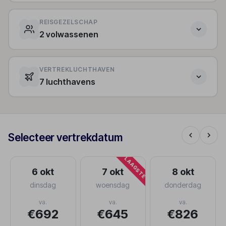
REISGEZELSCHAP
2 volwassenen
VERTREKLUCHTHAVEN
7 luchthavens
Selecteer vertrekdatum
LAAGSTE
6 okt
7 okt
8 okt
dinsdag
woensdag
donderdag
va.
va.
va.
€692
€645
€826