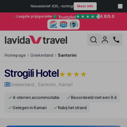
Nieuwsbrief: €35,- korting!
Meer info
4.8
/5.0
Laagste prijsgarantie
Homepage
Griekenland
Santorini
Strogili Hotel
★
★
★
★
Griekenland
,
Santorini
,
Kamari
4-sterren accommodatie
Beoordeeld met een 9.4
Gelegen in Kamari
Nabij het strand