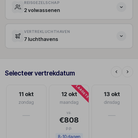
REISGEZELSCHAP
2 volwassenen
VERTREKLUCHTHAVEN
7 luchthavens
Selecteer vertrekdatum
LAAGSTE
11 okt
12 okt
13 okt
zondag
maandag
dinsdag
va.
—
—
€808
p.p.
8-10 dagen