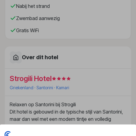
Nabij het strand
Zwembad aanwezig
Gratis WiFi
Over dit hotel
Strogili Hotel
Griekenland
· Santorini
· Kamari
Relaxen op Santorini bij Strogili
Dit hotel is gebouwd in de typische stijl van Santorini,
maar dan wel met een modern tintje en volledig
gerenoveerd. Je voelt je hier al snel thuis. De moderne
kamers zijn van alle gemakken voorzien. Ook aan