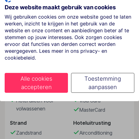
vitamine D heb je hier geen gebrek. Plof op een
Deze website maakt gebruik van cookies
ligbedje bij het zwembad, sluit je ogen en geniet van
Wij gebruiken cookies om onze website goed te laten
de warme Griekse zonnestralen. Relaxen op het
werken, inzicht te krijgen in het gebruik van de
strand kan natuurlijk ook. En ben je toe aan wat meer
website en onze content en aanbiedingen beter af te
actie, dan trek je eropuit om het gezellige Kamari te
stemmen op jouw interesses. Ook zorgen cookies
verkennen.
Lees meer
ervoor dat functies van derden correct worden
weergegeven. Lees meer in ons privacy- en
Sport & Activiteiten
cookiebeleid.
fitnessfaciliteiten
Faciliteiten
Overige informatie
Alle cookies
Toestemming
officiële classificatie: 4 sterren
accepteren
aanpassen
onze classificatie: 4 sterren
Gebouwinformatie
Betalingsmogelijkheden
totaal aantal kamers/ appartementen: 40
Hotel alleen voor
Visa Card
volwassenen
Kamers
MasterCard
2-persoonskamer, Tuinzijde, 2-3 pers
Strand
Hoteluitrusting
Algemeen
Zandstrand
Airconditioning
airco