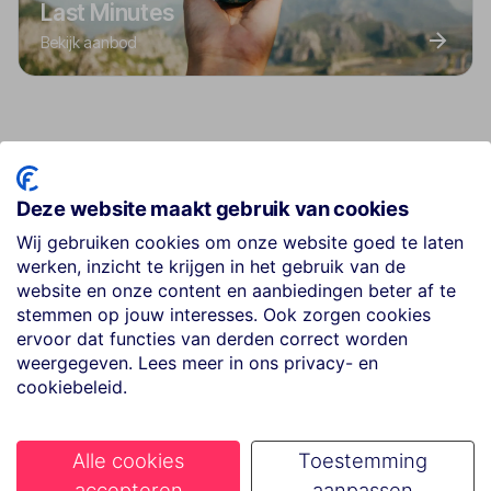
Last Minutes
Bekijk aanbod
Deze website maakt gebruik van cookies
Best geboekte vakanties in Syros
Wij gebruiken cookies om onze website goed te laten
werken, inzicht te krijgen in het gebruik van de
website en onze content en aanbiedingen beter af te
stemmen op jouw interesses. Ook zorgen cookies
Sunrise Beach Suites
1
ervoor dat functies van derden correct worden
weergegeven. Lees meer in ons privacy- en
cookiebeleid.
Dolphin Bay Seaside Resort & Suites
2
★★★★
Alle cookies
Toestemming
accepteren
aanpassen