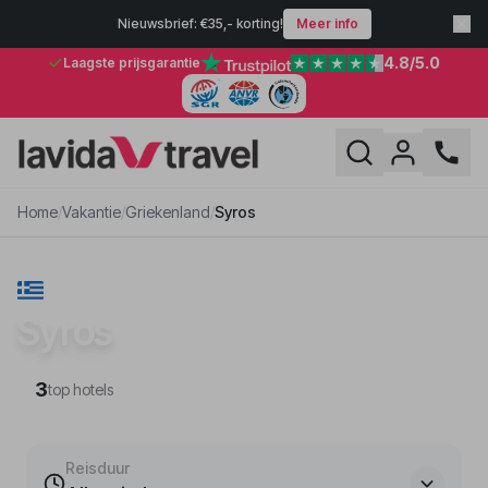
Nieuwsbrief: €35,- korting!
Meer info
4.8
/5.0
Laagste prijsgarantie
Home
/
Vakantie
/
Griekenland
/
Syros
VAKANTIE · GRIEKENLAND
Syros
3
top hotels
Reisduur