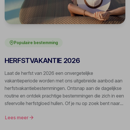
Populaire bestemming
HERFSTVAKANTIE 2026
Laat de herfst van 2026 een onvergetelijke
vakantieperiode worden met ons uitgebreide aanbod aan
herfstvakantiebestemmingen. Ontsnap aan de dagelijkse
routine en ontdek prachtige bestemmingen die zich in een
sfeervolle herfstgloed hullen. Of je nu op zoek bent naar
een zonnige ontsnapping, een avontuurlijke reis of
Lees meer
gewoon wat quality time met het gezin wilt doorbrengen,
wij hebben de perfecte vakantieaanbiedingen voor jou.