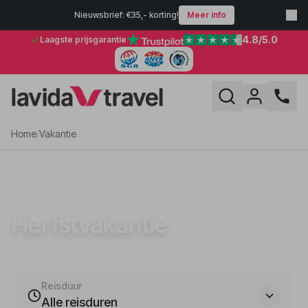
Nieuwsbrief: €35,- korting!
Meer info
4.8
/5.0
Laagste prijsgarantie
Home
/
Vakantie
VAKANTIE
Herfstvakantie
Reisduur
Alle reisduren