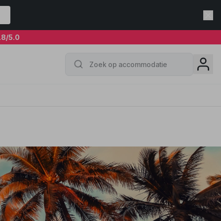
.8
/5.0