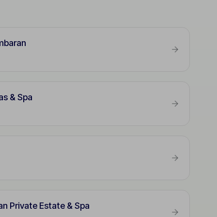
imbaran
las & Spa
n Private Estate & Spa