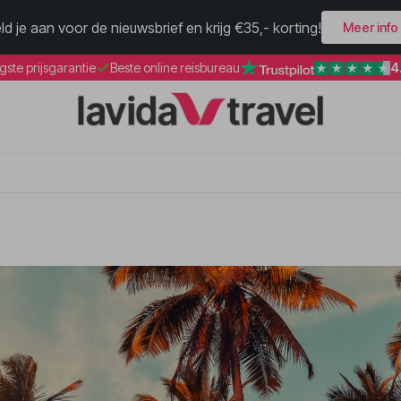
ld je aan voor de nieuwsbrief en krijg €35,- korting!
Meer info
4
gste prijsgarantie
Beste online reisbureau