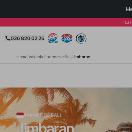
Me
Laa
036 820 02 26
Home
/
Vakantie
/
Indonesië
/
Bali
/
Jimbaran
VAKANTIE · BALI
Jimbaran