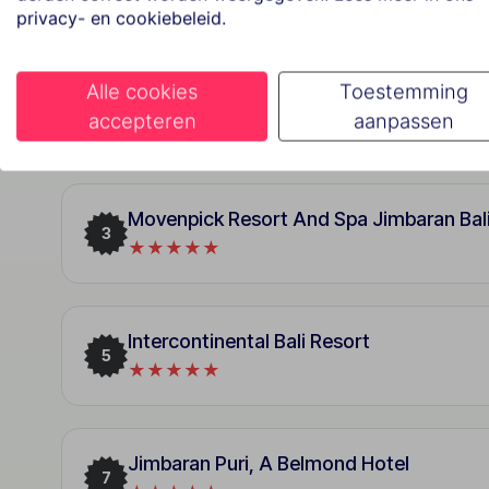
privacy- en cookiebeleid.
Alle cookies
Toestemming
FOX Hotel Jimbaran Beach Bali
1
accepteren
aanpassen
★★★
Movenpick Resort And Spa Jimbaran Bal
3
★★★★★
Intercontinental Bali Resort
5
★★★★★
Jimbaran Puri, A Belmond Hotel
7