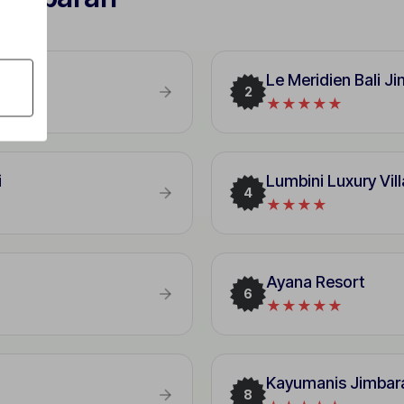
Le Meridien Bali J
2
★★★★★
i
Lumbini Luxury Vil
4
★★★★
Ayana Resort
6
★★★★★
Kayumanis Jimbara
8